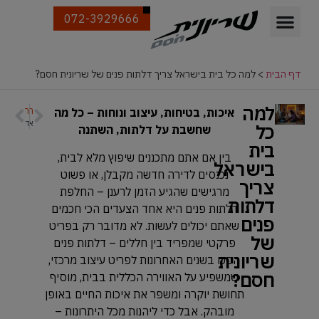
072-3929666
דף הבית
>
למה כל בית בישראל צריך דלתות פנים של שריונית חסם?
למה
הקודם
הבא
איכות, בטיחות, עיצוב ונוחות – כל מה
איך לבחור דלת מעוצבת שמתאימה בדיוק לסגנון של הבית שלכם?
דלתות כניסה ופנים – הקסם זה השילוב הנכון
כל
שחשבת על דלתות, השתנה
בית
בין אם אתם מתכננים שיפוץ מלא לבית,
בישראל
נכנסים לדירה חדשה מקבלן, או פשוט
צריך
מרגישים שהגיע הזמן לרענן – החלפת
דלתות
דלתות פנים היא אחד הצעדים הכי חכמים
פנים
שאתם יכולים לעשות. לא מדובר רק בפריט
של
פרקטי שמפריד בין חללים – דלתות פנים
שריונית
הפכו בשנים האחרונות לפריט עיצוב מרכזי,
חסם?
שמשפיע על האווירה הכללית בבית, מוסיף
תחושת יוקרה ומשפר את איכות החיים באופן
מובהק. אבל כדי ליהנות מכל היתרונות –