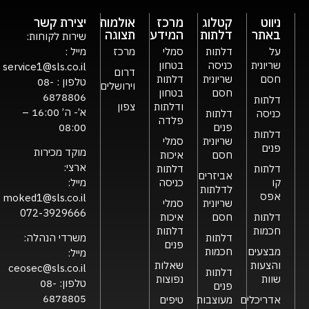
ניווט
קטלוג
מרכז
אולמות
יצירת קשר
באתר
דלתות
המידע
תצוגה
שירות לקוחות:
על
דלתות
סמלי
מרכז
מייל :
שריונית
כניסה
בטחון
service1@sls.co.il
דרום
חסם
שריונית
דלתות
טלפון :
08-
וירושלים
חסם
בטחון
6878806
דלתות
ודלתות
צפון
א’- ה’ 16:00 –
כניסה
דלתות
פלדה
פנים
08:00
דלתות
שריונית
סמלי
פנים
מוקד מכירות
חסם
איכות
ארצי:
דלתות
דלתות
אביזרים
קו
כניסה
מייל:
לדלתות
אפס
moked1@sls.co.il
שריונית
סמלי
072-3929666
דלתות
חסם
איכות
חכמות
דלתות
דלתות
משרדי הנהלה:
פנים
מבצעים
חכמות
מייל:
והצעות
שאלות
ceosec@sls.co.il
דלתות
שוות
נפוצות
טלפון:
08-
פנים
6878805
אדריכלים
מעוצבות
טיפים