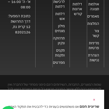
לרכישת
א’- ה’ 16:00 –
אולמות
דלתות
דלתות
08:00
תצוגה
ארונות
קודש
דלתות
כתובת המפעל:
מאמרים
אש
דרך החרושת
המלצות
מילון
12 קרית גת,
צור
מונחים
8202126
קשר
תחזוקה
מדיניות
ונקיון
פרטיות
תקנים
הצהרת
ותקנות
נגישות
מפרטים
שמות המוצרים, החברות, השירותים הינם סימני מסחרי של החברה ואין
להתשמש בהם ללא אישור החברה מראש.כל זכויות היוצרים בנוגע לכל
חלק מאתר זה הינם של שריונית חסם בע"מ. האתר מיועד לצפייה בלבד.
העתקה, הפצה, שיכפול, פרסום, הצגה, שידור, שינוי, ביצוע יצירות
×
נגזרות בתוכן המופיע באתר אסור.
שריונית חסם
אנו משתמשים בעוגיות כדי להבטיח את תפקוד האתר