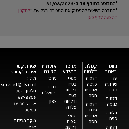
*
המבצע בתוקף עד ה-31/08/2026
*החברה רשאית להפסיק את המכירה בכל עת. *
לתקנון
ההצעה לחץ כאן
ניווט
קטלוג
מרכז
אולמות
יצירת קשר
באתר
דלתות
המידע
תצוגה
שירות לקוחות:
על
דלתות
סמלי
מרכז
מייל :
שריונית
כניסה
בטחון
service1@sls.co.il
דרום
חסם
שריונית
דלתות
טלפון :
08-
וירושלים
חסם
בטחון
6878806
דלתות
ודלתות
צפון
א’- ה’ 16:00 –
כניסה
דלתות
פלדה
פנים
08:00
דלתות
שריונית
סמלי
פנים
מוקד מכירות
חסם
איכות
ארצי:
דלתות
דלתות