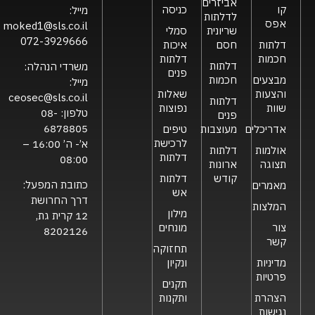
אביזרים
קו
כניסה
מייל:
לדלתות
אפס
moked1@sls.co.il
שריונית
סמלי
072-3929666
דלתות
חסם
איכות
חכמות
דלתות
דלתות
משרדי הנהלה:
פנים
מבצעים
חכמות
מייל:
והצעות
שאלות
ceosec@sls.co.il
דלתות
שוות
נפוצות
טלפון:
08-
פנים
6878805
אדריכלים
מעוצבות
טיפים
לרכישת
א’- ה’ 16:00 –
אולמות
דלתות
דלתות
08:00
תצוגה
ארונות
קודש
דלתות
כתובת המפעל:
מאמרים
אש
דרך החרושת
המלצות
מילון
12 קרית גת,
צור
מונחים
8202126
קשר
תחזוקה
מדיניות
ונקיון
פרטיות
תקנים
הצהרת
ותקנות
נגישות