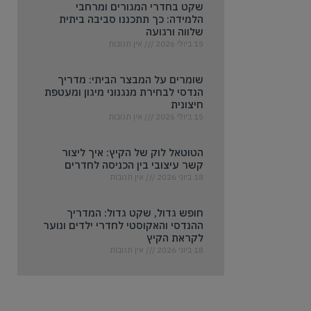
שקט בחדרי המגורים ומרחבי
הלמידה: כך תתכננו סביבה ביתית
שלווה ורגועה
15 ביולי 2026
אין תגובות
שומרים על המבצר הביתי: מדריך
הנדסי לבחירת מנגנוני מיגון ומעטפת
חיצונית
15 ביולי 2026
אין תגובות
הטוטאל לוק של הקיץ: איך ליצור
קשר עיצובי בין הכניסה לחדרים
18 ביוני 2026
אין תגובות
חופש גדול, שקט גדול: המדריך
ההנדסי והאקוסטי לחדרי ילדים ונוער
לקראת הקיץ
18 ביוני 2026
אין תגובות