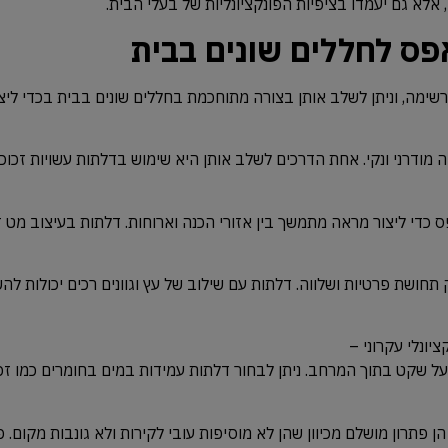
אלא גם יעמדו בציפיות הפונקציונליות של בעלי הבית.
ס לחללים שונים בבית
שימה,
וניתן
לשלב
אותן
בצורה
מתוחכמת
בחללים
שונים
בבית
בכדי
ליצ
ה
מודרני
ונקי.
אחת
הדרכים
לשלב
אותן
היא
שימוש
בדלתות
עשויות
זכוכ
ס
כדי
ליצור
מראה
מתמשך
בין
אזורי
הכנה
וארוחות.
דלתות
בעיצוב
מט
ז
תחושת
פרטיות
ושלווה.
דלתות
עם
שילוב
של
עץ
וגוונים
רכים
יכולות
להש
ציונלי
עקרוני
–
ל
שקט
בתוך
המרחב.
ניתן
לבחור
דלתות
עמידות
במים
בחומרים
כמו
זכ
הן
פתרון
מושלם
מכיוון
שהן
לא
מוסיפות
עובי
לקירות
ולא
גונבות
מקום.
פ