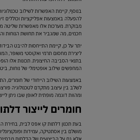
בנוסף, קיימת האפשרות לשילוב טכנולוגיות
להפעלה באמצעות אפליקציות וכוללים זיהוי
מבוקרת. מערכות אלו מאפשרות שליטה מרח
חכמים, מה שמגביר את תחושת הנוחות ו
יתר על כן, קיימת התייחסות להיבט הבידו
ליצירת מחסום תרמי ואקוסטי משופר, המא
בתנאי הסביבה החיצונית. תכונות אלו הופ
המחפשים שילוב אופטימלי של נוחות, ביטחו
באמצעות השילוב הייחודי של חומרים, התק
לשלב בין עיצוב מתקדם לטכנולוגיה פורצת
ומהוות דוגמה מופתית לאופן שבו ניתן ליי
חומרים לייצור דלתו
בעת תכנון דלתות קו אפס לבית, בחירת ה
מושלם בין אסתטיקה, עמידות ופונקציונלי
אלא גם על הביצועים של הדלתות מבחינת 