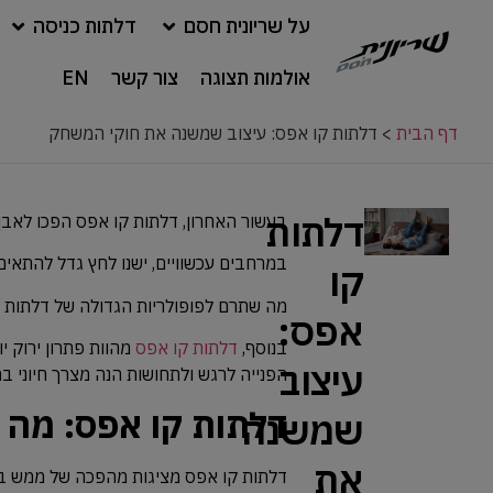
על שריונית חסם
דלתות כניסה
אולמות תצוגה
צור קשר
EN
דף הבית
>
דלתות קו אפס: עיצוב שמשנה את חוקי המשחק
דלתות
בעשור האחרון, דלתות קו אפס הפכו לאבן 
במרחבים עכשוויים, ישנו לחץ גדל להתאים
קו
מה שתרם לפופולריות הגדולה של דלתות קו 
אפס:
בנוסף,
דלתות קו אפס
מהוות פתרון ירוק י
עיצוב
הפנייה לרגש ולתחושות הנה מצרך חיוני 
דלתות קו אפס: מה מ
שמשנה
את
דלתות קו אפס מציגות מהפכה של ממש בת