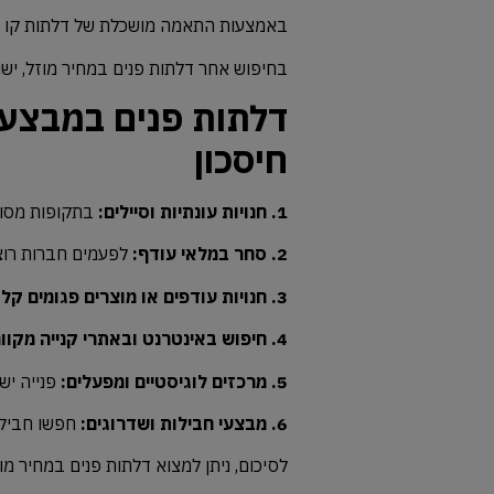
באמצעות
התאמה
מושכלת
של
דלתות
קו
א
בחיפוש
אחר
דלתות
פנים
במחיר
מוזל,
ישנ
דלתות פנים במבצע
חיסכון
1.
חנויות
עונתיות
וסיילים:
בתקופות
מסוי
2.
סחר
במלאי
עודף:
לפעמים
חברות
רוצ
3.
חנויות
עודפים
או
מוצרים
פגומים
קלו
4.
חיפוש
באינטרנט
ובאתרי
קנייה
מקוונ
5.
מרכזים
לוגיסטיים
ומפעלים:
פנייה
יש
6.
מבצעי
חבילות
ושדרוגים:
חפשו
חביל
לסיכום,
ניתן
למצוא
דלתות
פנים
במחיר
מו