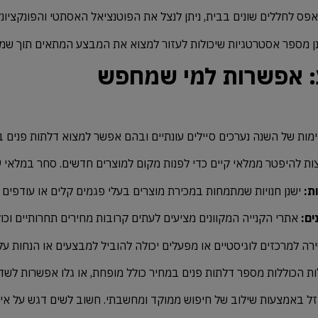
פס
לחללים
שונים
בבית,
ניתן
לנצל
את
הפוטנציאל
האסתטי
והפונקציונל
ן
מספר
אסטרטגיות
שיכולות
לעזור
למצוא
את
המבצע
המתאים
תוך
שמי
: אפשרות למי שמחפש
מות
של
השנה
נערכים
סיילים
עונתיים
ובהם
אפשר
למצוא
דלתות
פנים
ב
ות
להיפטר
ממלאי
קיים
כדי
לפנות
מקום
למוצרים
חדשים.
סחר
במלאי
ע
ת:
ישנן
חנויות
שמתמחות
במכירת
מוצרים
בעלי
פגמים
קלים
או
עודפים
ים:
אתרי
הקנייה
המקוונים
מציעים
לעתים
קרובות
מחירים
תחרותיים
וכו
ירה
למרכזים
לוגיסטיים
או
מפעלים
יכולה
להוביל
למבצעים
או
הנחות
על
ות
הכוללות
מספר
דלתות
פנים
במחיר
כולל
מופחת,
או
גלו
אפשרות
לשדר
זל
באמצעות
שילוב
של
חיפוש
ממוקד
ומחשבתי.
חשוב
לשים
דגש
על
אי