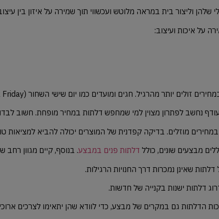
י
שלהן
וליצור
בית
במראה
מלוטש
ועכשווי
תוך
שמירה
על
איזון
בין
עיצוב
רה
על
איכות
ועיצוב:
מחירים
זולים
יותר
מהרגיל.
חגים
ומועדים
כמו
יום
שישי
השחור
(Black
Friday)
ודף
נחשב
לפתרון
מצוין
למי
שמחפש
דלתות
במחיר
מופחת.
חשוב
לבדו
במחירים
מוזלים.
בדיקה
קפדנית
של
המוצרים
יכולה
להביא
למציאות
טו
ללים
מבצעים
שונים,
כולל
דלתות
פנים
במבצע
.
בנוסף,
קיים
מגוון
רחב
של
דלתות
שאינן
נמכרות
דרך
החנויות
הרגילות.
וג
דלתות
ישנות
בקנייה
של
חדשות.
כות
הדלתות
גם
במקרים
של
מבצע,
כדי
לוודא
שהן
יתאימו
לצרכים
ארוכי