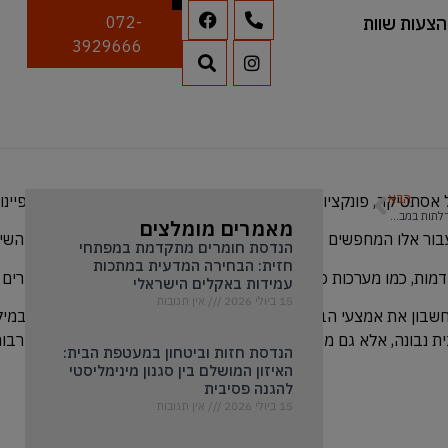
הצעות שוות
072-
3929666
הבא
אסתטיקה, פונקציונליות וחדשנות טכנולוגית. דלתות אלה, אשר מאופיינ
דלתות במבצע: המדריך המלא לשדרוג הבית בסטייל ובמחיר משתלם
מאמרים מומלצים
 עבור אלו המחפשים אסתטיקה מינימליסטית אך עם פתרונות חכמים. השי
הנדסת חומרים מתקדמת במפתחי
חזית: הבחירה המדעית במתכות
, כמו מערכות פתיחה חכמות או מנגנוני ביטחון. זה מאפשר לדיירים ליהנ
עמידות באקלים הישראלי
15 ביולי 2026
אין תגובות
 בחשבון את אמצעי הבידוד התרמיים והאקוסטיים המתקדמים ביותר. במי
בית נבונה, אלא גם מושא תשומת לב ותחושה, שמעוררת השראה ומעורבו
הנדסת חזות וביטחון במעטפת הבית:
האיזון המושלם בין סגנון מינימליסטי
להגנה פסיבית
15 ביולי 2026
אין תגובות