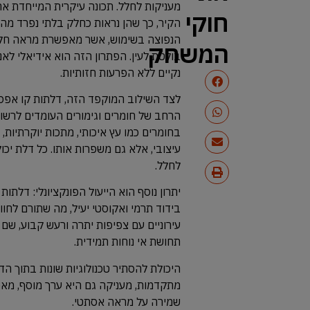
מעניקות לחלל. תכונה עיקרית המייחדת א
חוקי
הקיר, כך שהן נראות כחלק בלתי נפרד מה
הנפוצה בשימוש, אשר מאפשרת מראה חלק
המשחק
בולטת לעין. הפתרון הזה הוא אידיאלי ל
נקיים ללא הפרעות חזותיות.
לצד השילוב המוקפד הזה, דלתות קו אפס מ
הרחב של חומרים וגימורים העומדים לרש
בחומרים כמו עץ איכותי, מתכות יוקרתיות, 
עיצובי, אלא גם משפרות אותו. כל דלת יכו
לחלל.
יתרון נוסף הוא הייעול הפונקציונלי: דלתו
בידוד תרמי ואקוסטי יעיל, מה שתורם לחוו
עירוניים עם צפיפות יתרה ורעש קבוע, שם 
תחושת אי נוחות תמידית.
היכולת להסתיר טכנולוגיות שונות בתוך ה
מתקדמות, מעניקה גם היא ערך מוסף, מאפש
שמירה על מראה אסתטי.