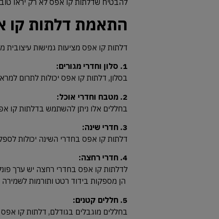
להבטיח שדלתות קו אפס לא רק יראו טוב, 
התאמת דלתות קו אפ
דלתות
קו
אפס
מציעות
גמישות
עיצובית
מר
1.
סלון
וחדרי
מגורים:
בסלון,
דלתות
קו
אפס
יכולות
לתרום
למרא
2.
מטבח
וחדרי
אוכל:
בחללים
אלו
ניתן
להשתמש
בדלתות
קו
אפ
3.
חדרי
שינה:
דלתות
קו
אפס
בחדרי
השינה
יכולות
לספק
4.
חדרי
רחצה:
לדלתות
קו
אפס
בחדרי
רחצה
יש
ערך
פונק
הן
מספקות
בידוד
רטט
ותורמות
לשמירה
ע
5.
חללים
קטנים:
בחללים
מוגבלים
בגודלם,
דלתות
קו
אפס