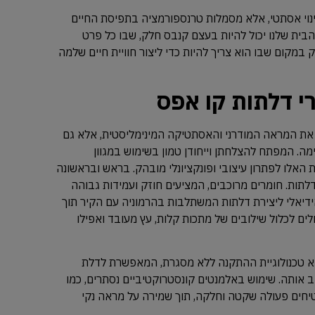
ינוי אסתטי, אלא מסמלות טרנספורמציה בתפיסת החיים
 הבית שלנו יכול להיות בעצם קנבס חלק, שבו כל פרט
ק במקום שבו הוא צריך להיות כדי ליצור חוויית חיים שלמה
י דלתות קו אפס
 את המראה המודרני והאסתטיקה המינימליסטית, אלא גם
. המפתח להצלחתן וייחודן טמון בשימוש במגוון
האלו לפתרון עיצובי ופונקציונלי מובהק. בראש ובראשונה
תות. חומרים מרוכבים, המציעים חוזק ועמידות גבוהה
יאלי ליצירת דלתות המשתלבות בהרמוניה עם הקיר תוך
ולים לכלול שילובים של מתכות קלות, עץ מעובד ואפילו
היא טכנולוגיית ההתקנה ללא מסגרת, המאפשרת לדלת
ותה. שימוש באלמנטים קונסטרוקטיביים נסתרים, כמו
מבטיחים פעולה שקטה וחלקה, תוך שמירה על מראה נקי