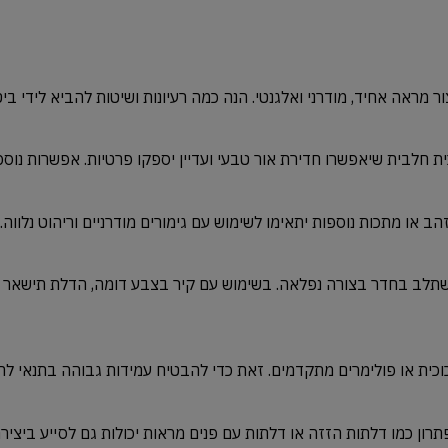
ור
מראה
אחיד,
מודרני
ואלגנטי.
הנה
כמה
רעיונות
ושיטות
להביא
לידי
ביט
ית
חלבית
שיאפשרו
חדירת
אור
טבעי
ועדיין
יספקו
פרטיות.
אפשרות
נוס
הב
או
מתכות
נוספות
יתאימו
לשימוש
עם
גימורים
מודרניים
וריהוט
נלווה.
תלב
בחדר
בצורה
נפלאה.
בשימוש
עם
קיר
בצבע
דומה,
הדלת
תישאר
וכית
או
פולימרים
מתקדמים.
זאת
כדי
להבטיח
עמידות
גבוהה
בתנאי
לח
תרון
כמו
דלתות
הזזה
או
דלתות
עם
פנים
מראות
יכולות
גם
לסייע
ביציר