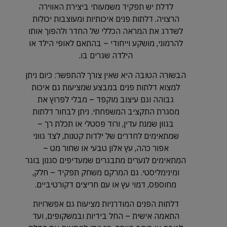
לדלת יש תפקיד משמעותי ביצירת האווירה
הרצויה. דלתות פנים איכותיות ומעוצבות יכולות
לשדרג את המראה הכללי של החדר ולהפוך אותו
להרמוני, מושקע וייחודי – בהתאם לאופי הילד או
הילדה שגרים בו.
הבשורה הטובה היא שאין צורך להתפשר: כיום ניתן
למצוא דלתות פנים במבצע שמציעות גם איכות
גבוהה וגם עיצוב מוקפד – מבלי לפרוץ את
מסגרת התקציב המשפחתי. ניתן לבחור דלתות
בגוון שמנת עדין, ורוד פסטלי או תכלת רך –
שמתאימים לחדרים של ילדות קטנות, לצד גווני
אפור כהה, עץ אלון טבעי או שחור מט –
המתאימים לנערים מתבגרים שמעדיפים סגנון בוגר
ומינימליסטי. גם המרקם משחק תפקיד – חלק,
מחוספס, דמוי עץ או עם חריצים דקורטיביים.
דלתות הפנים המודרניות מציעות גם אפשרויות
התאמה אישית – החל בידיות ובמשקופים, ועד