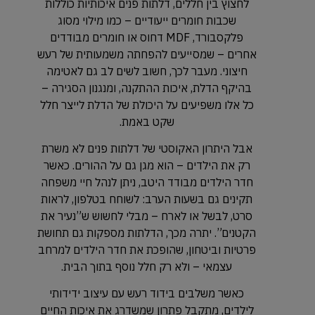
לחצוץ בין חללים, דלתות פנים איכותיות כוללות
שכבות חומרים ייעודיים – כמו מילוי מסוג
פלקסבורד, MDF דחוס או חומרים מבודדים
אחרים – שמסייעים להפחתה משמעותית של רעש
חיצוני. מעבר לכך, חשוב לשים לב גם לאטימה
בהיקף הדלת, איכות ההתקנה, ומנגנון הסגירה –
כל אלו משפיעים על היכולת של הדלת לייצר חלל
שקט באמת.
אבל היתרון האקוסטי של דלתות פנים לא משרת
רק את הילדים – הוא מגן גם על ההורים. כאשר
חדר הילדים מבודד היטב, ניתן לנהל חיי משפחה
תקינים גם בשעות הערב: לשוחח בטלפון, לראות
סרט, לבשל או לארח – מבלי לחשוש ש”נעיר את
הקטנים”. יתרה מכך, הדלתות מספקות גם תחושת
פרטיות וביטחון, שהופכת את חדר הילדים למרחב
עצמאי – ולא רק חלל נוסף בתוך הבית.
כאשר משלבים בידוד רעש עם עיצוב ידידותי
לילדים, מתקבל פתרון שמשדרג את איכות החיים