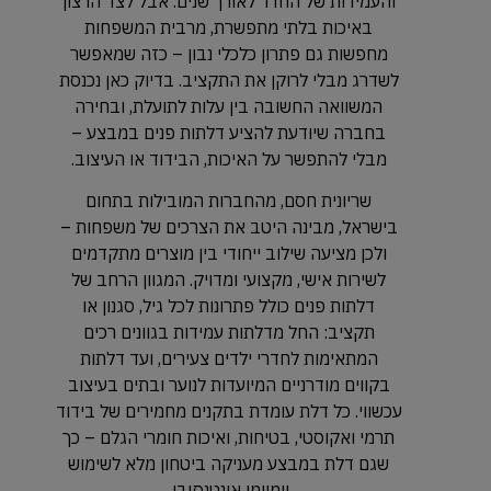
והעמידות של החדר לאורך שנים. אבל לצד הרצון
באיכות בלתי מתפשרת, מרבית המשפחות
מחפשות גם פתרון כלכלי נבון – כזה שמאפשר
לשדרג מבלי לרוקן את התקציב. בדיוק כאן נכנסת
המשוואה החשובה בין עלות לתועלת, ובחירה
בחברה שיודעת להציע דלתות פנים במבצע –
מבלי להתפשר על האיכות, הבידוד או העיצוב.
שריונית חסם, מהחברות המובילות בתחום
בישראל, מבינה היטב את הצרכים של משפחות –
ולכן מציעה שילוב ייחודי בין מוצרים מתקדמים
לשירות אישי, מקצועי ומדויק. המגוון הרחב של
דלתות פנים כולל פתרונות לכל גיל, סגנון או
תקציב: החל מדלתות עמידות בגוונים רכים
המתאימות לחדרי ילדים צעירים, ועד דלתות
בקווים מודרניים המיועדות לנוער ובתים בעיצוב
עכשווי. כל דלת עומדת בתקנים מחמירים של בידוד
תרמי ואקוסטי, בטיחות, ואיכות חומרי הגלם – כך
שגם דלת במבצע מעניקה ביטחון מלא לשימוש
יומיומי אינטנסיבי.