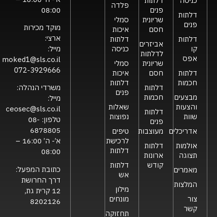
כניסה
דלתות
פלדה
פנים
08:00
דלתות
שריונית
סמלי
פנים
מוקד מכירות
חסם
איכות
ארצי:
דלתות
דלתות
אביזרים
קו
כניסה
מייל:
לדלתות
אפס
moked1@sls.co.il
שריונית
סמלי
072-3929666
דלתות
חסם
איכות
חכמות
דלתות
דלתות
משרדי הנהלה:
פנים
מבצעים
חכמות
מייל:
והצעות
שאלות
ceosec@sls.co.il
דלתות
שוות
נפוצות
טלפון:
08-
פנים
6878805
אדריכלים
מעוצבות
טיפים
לרכישת
א’- ה’ 16:00 –
אולמות
דלתות
דלתות
08:00
תצוגה
ארונות
קודש
דלתות
כתובת המפעל:
מאמרים
אש
דרך החרושת
המלצות
מילון
12 קרית גת,
צור
מונחים
8202126
קשר
תחזוקה