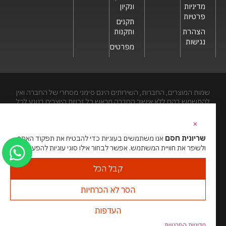
מדיניות
ונקיון
פרטיות
תקנים
הצהרת
ותקנות
נגישות
מפרטים
שמות המוצרים, החברות, השירותים הינם סימני מסחרי של החברה ואין
להתשמש בהם ללא אישור החברה מראש.כל זכויות היוצרים בנוגע לכל
חלק מאתר זה הינם של שריונית חסם בע"מ. האתר מיועד לצפייה בלבד.
העתקה, הפצה, שיכפול, פרסום, הצגה, שידור, שינוי, ביצוע יצירות
×
נגזרות בתוכן המופיע באתר אסור.
שריונית חסם
אנו משתמשים בעוגיות כדי להבטיח את תפקוד האתר
ולשפר את חוויית המשתמש. אפשר לבחור אילו סוגי עוגיות להפעיל.
האתר מנוהל ע”י גאו מדיה
סוכנות דיגיטל
קבל הכל
הסר לא הכרחיות
העדפות
מדיניות הפרטיות