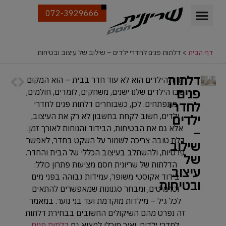
072-3929666
דף הבית
>
דלתות פנים לחדרי ילדים – שילוב של עיצוב ובטיחות
דלתות
הבא
הקודם
חדר הילדים הוא לא עוד חדר בבית – הוא המקום
לא רק י
הכניסה 
פנים
שבו הילדים שלנו ישנים, משחקים, לומדים, חולמים,
לחדרי
מתפתחים. לכן, כשבוחרים דלתות פנים לחדרי
ילדים
ילדים, חשוב לקחת בחשבון לא רק את העיצוב,
אלא גם את הבטיחות, הבידוד והנוחות לאורך זמן.
–
דלת טובה צריכה לשמור על השקט בחדר, לאפשר
שילוב
פרטיות, ולהשתלב בעיצוב הכללי של הבית והחדר.
של
הדלתות של שריונית חסם מציעות פתרון כולל:
עיצוב
בידוד אקוסטי משופר, עמידות גבוהה בפני מים
ובטיחות
וטרמיטים, ומבחר סגנונות שמאפשרים להתאים
לכל גיל – מילדות מוקדמת ועד בני נוער. במאמר
זה נפרט מהם השיקולים החשובים בבחירת דלתות
לחדרי ילדים, ואיך תוכלו למצוא גם
דלתות פנים