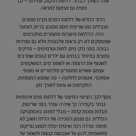
עולה הצורך הברור: דלתות חזקות, עמידות – ובו
זמנית גם נעימות למראה.
הדור החדש של דלתות הפנים מבית מותגים
מובילים כמו שריונית חסם מתוכנן בדיוק לאתגר
הזה. הדלתות מיוצרות מחומרים מתקדמים
שמספקים לא רק נראות אלגנטית אלא גם עמידות
גבוהה בפני נזקי מים, לחות וטרמיטים – מזיקים
נפוצים במיוחד בבתים עם ילדים קטנים שמרבים
לשטוף את הרצפה או לשפוך מים. המשקופים
עצמם עשויים מחומרים פולימריים או מצופי
אפוקסי, אטומים לחלוטין – מה שמונע התנפחות,
התקלפות או עיוות לאורך זמן.
נוסף לכך, הציפוי החיצוני של דלתות פנים איכותיות
נבחר בקפידה כך שיהיה עמיד בפני שריטות,
חבלות ומכות קלות – מבלי לפגוע באסתטיקה
הכללית. גם מנגנון הסגירה של הדלת חשוב לא
פחות: סגירה רכה ואיטית יכולה למנוע טריקות
פתאומיות, להגן על אצבעות קטנות ולשמור על