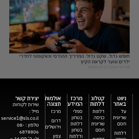
חופש גדול, שקט גדול: המדריך ההנדסי והאקוסטי לחדרי
ילדים ונוער לקראת הקיץ
18 ביוני 2026
אין תגובות
ניווט
קטלוג
מרכז
אולמות
יצירת קשר
באתר
דלתות
המידע
תצוגה
שירות לקוחות:
על
דלתות
סמלי
מרכז
מייל :
שריונית
כניסה
בטחון
service1@sls.co.il
דרום
חסם
שריונית
דלתות
טלפון :
08-
וירושלים
חסם
בטחון
6878806
דלתות
ודלתות
צפון
א’- ה’ 16:00 –