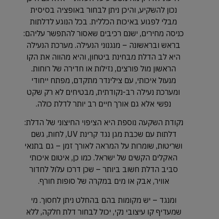
נכון להשקיע, והיכן ניתן לבחור באופציה בסיסית
מבלי לפגוע באיכות הכללית. בכל הנוגע לדלתות
כניסה מחירים, ישנם רכיבים שאסור להתפשר עליהם:
בראש ובראשונה – מנגנוני הנעילה. מערכת הנעילה
היא לב הדלת מבחינת ביטחון, והיא מהווה את הקו
הראשון מול פורצים, נזילות או חדירה של רוחות.
מנעול איכותי, עם צילינדר מתקדם, מפתח ייחודי
ומערכת נעילה רב-נקודתית, מבטיחים לא רק שקט
נפשי אלא גם אורך חיים רב יותר לדלת כולה.
נקודת השקעה נוספת היא הציפוי החיצוני של הדלת:
דלתות עם שכבת מגן נגד קרינת UV, לחות, גשם
ושריטות, שומרות על המראה לאורך זמן – גם בתנאי
האקלים הקשים של ישראל. כמו כן, איטום איכותי
סביב הדלת חשוב ביותר – שכן דרכו עלול לחדור
אוויר, אבק או מים במקרה של סופות חורף.
ומנגד – יש מקומות בהם בהחלט ניתן לחסוך. מי
שמעדיף קו עיצובי נקי, יכול לבחור דלת חלקה, ללא