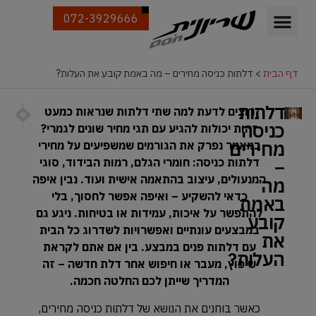
072-3929666
דף הבית
>
דלתות כניסה מחירים – מה באמת קובע את העלות?
דלתות
הבא
הקודם
רוצים לדעת למה שתי דלתות שנראות כמעט
כל הסי
איך לבח
כניסה
זהות יכולות להגיע עם תגי מחיר שונים לגמרי?
מחירים
במאמר נפרק את הגורמים שמשפיעים על מחירי
–
דלתות כניסה: חומרי הגלם, רמות הבידוד, סוגי
המנעולים, עיצוב בהתאמה אישית ועוד. נבין איפה
מה
כדאי להשקיע – ואיפה אפשר לחסוך, בלי
באמת
להתפשר על איכות, עמידות או בטיחות. ניגע גם
קובע
במבצעים עונתיים ואפשרויות לשדרוג כל הבית
את
עם דלתות פנים במבצע. בין אם אתם לקראת
העלות?
שיפוץ, מעבר או חיפוש אחר דלת חדשה – זה
המדריך שייתן לכם החלטה חכמה.
כאשר בוחנים את הנושא של דלתות כניסה מחירים,