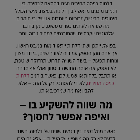
דלתות כניסה מחירים נעים בהתאם לבחירה בין
דגמים מוכנים מראש לבין דלתות בעיצוב אישי הכולל
חיתוכים, חריטות, זכוכיות מיוחדות או שילובי חומרים.
מה שנראה לעיתים כפריט פשוט, טומן בחובו
אלמנטים יוקרתיים שמתורגמים למחיר גבוה יותר.
בפועל, ייתכן ושתי דלתות ייראו דומות במבט ראשון,
אך אחת מהן תספק עמידות לאורך שנים, בידוד מצוין
ונוחות תפעול – בעוד השנייה תדרוש תחזוקה שוטפת,
לא תספק את אותה תחושת ביטחון ואולי אף תדהה
או תתבל בלחות או שמש. לכן, כאשר בוחנים
דלתות
כניסה מחירים
, לא די להסתכל רק על התג – אלא
להבין את מה שמרכיב אותו.
מה שווה להשקיע בו –
ואיפה אפשר לחסוך?
כאשר מתלבטים בין דגמים שונים של דלתות, חשוב
לדעת לא רק מה משפיע על העלות – אלא גם היכן