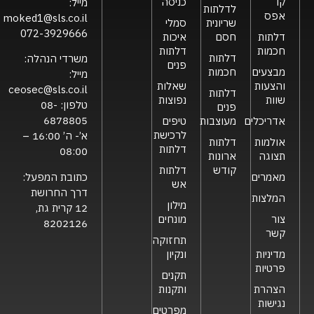
קו
כניסה
מייל:
לדלתות
אפס
moked1@sls.co.il
שריונית
סמלי
072-3929666
דלתות
חסם
איכות
חכמות
דלתות
דלתות
משרדי הנהלה:
פנים
מבצעים
חכמות
מייל:
והצעות
שאלות
ceosec@sls.co.il
דלתות
שוות
נפוצות
טלפון:
08-
פנים
6878805
אדריכלים
מעוצבות
טיפים
לרכישת
א’- ה’ 16:00 –
אולמות
דלתות
דלתות
08:00
תצוגה
ארונות
קודש
דלתות
כתובת המפעל:
מאמרים
אש
דרך החרושת
המלצות
מילון
12 קרית גת,
צור
מונחים
8202126
קשר
תחזוקה
מדיניות
ונקיון
פרטיות
תקנים
הצהרת
ותקנות
נגישות
מפרטים