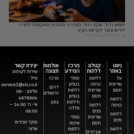
חופש גדול, שקט גדול: המדריך ההנדסי והאקוסטי לחדרי
ילדים ונוער לקראת הקיץ
18 ביוני 2026
אין תגובות
ניווט
קטלוג
מרכז
אולמות
יצירת קשר
באתר
דלתות
המידע
תצוגה
שירות לקוחות:
על
דלתות
סמלי
מרכז
מייל :
שריונית
כניסה
בטחון
service1@sls.co.il
דרום
חסם
שריונית
דלתות
טלפון :
08-
וירושלים
חסם
בטחון
6878806
דלתות
ודלתות
צפון
א’- ה’ 16:00 –
כניסה
דלתות
פלדה
פנים
08:00
דלתות
שריונית
סמלי
פנים
מוקד מכירות
חסם
איכות
ארצי:
דלתות
דלתות
אביזרים