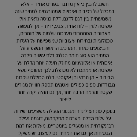
חשוב להבין כי אין מדובר בפריט אחיד – אלא
במכלול של רכיבים ואיכויות שמתורגמים למחיר שונה
משמעותית בין דגם לדגם. דלת כניסה נראית אולי
פשוטה לעין – לוח אחיד, צבע, ידית – אך למעשה
מאחוריה מסתתרות מערכות שלמות של חומרים,
טכנולוגיות ובחירות עיצוביות שמשפיעות על העלות
והביצועים כאחד. המרכיב הראשון המשפיע על
המחיר הוא סוג חומר הגלם: דלת עשויה פלדה
איכותית או אלומיניום מחוזק תעלה יותר מדלת עץ
פשוטה או ממתכת לא מטופלת. לכך מתווסף נושא
הבידוד – הן תרמי והן אקוסטי. דלת הכוללת שכבות
מבודדות, ספים כפולים ואטמים תספק חוויית מגורים
שקטה ונעימה הרבה יותר, אך גם תהיה יקרה יותר
לייצור.
בנוסף, סוג הצילינדר ומנגנוני הנעילה משפיעים ישירות
על עלות הדלת. מערכות מתקדמות, דוגמת נעילה
רב־נקודתית או מנעולים ביומטריים, מעלות את רמת
הבטיחות אך גם את המחיר. גם לעיצוב יש משקל: