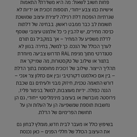
פחות חשוב לשאול: מה היא משדרת? התאמות
אישיות כמו צבע ייחודי, תוספות זכוכית או ידיות לא
שגרתיות הופכות דלת רגילה ליצירת עיצוב שמושכת
תשומת לב כבר ממבט ראשון. בבחינה של דלתות
כניסה מחירים, יש להבין כי כל אלמנט עיצובי שנוסף
לדלת משפיע על המחיר – אך במקביל גם תורם
לערך הכולל של הנכס. כך למשל, בחירה בגוון לא
סטנדרטי מתוך מניפת RAL תדרוש צביעה מיוחדת
בתנור או שילוב של טקסטורות, מה שמייקר את
תהליך הייצור. שילוב של זכוכית מחוסמת בתוך הדלת
– בין אם כאלמנט דקורטיבי ובין אם כחלון צר אנכי –
דורש התאמה טכנית, חיזוק מבני ולעיתים גם שכבת
הגנה כפולה. ידיות מעוצבות, למשל בגימור פליז,
נירוסטה מוברשת או בעיצוב מינימליסטי ייחודי, גם הן
נחשבות תוספת שמשפיעה הן על העלות והן על
תחושת הפרימיום של הדלת.
בשיפוץ כולל או מעבר לבית חדש, מומלץ לבחון גם
את העיצוב הכולל של חללי הפנים – כאן נכנסת