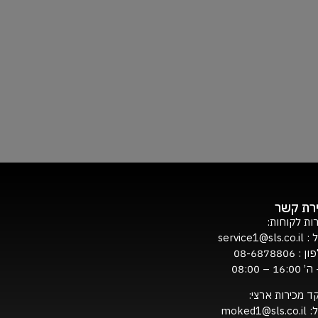
ירת קשר
ות לקוחות:
ל :
service1@sls.co.il
ון :
08-6878806
16:0 – 08:00
ד מכירות ארצי:
ל:
moked1@sls.co.il