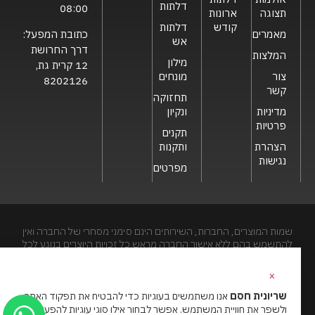
דלתות
08:00
תצוגה
ארונות
קודש
דלתות
כתובת המפעל:
מאמרים
אש
דרך החרושת
המלצות
מילון
12 קרית גת,
צור
מונחים
8202126
קשר
תחזוקה
מדיניות
ונקיון
פרטיות
תקנים
הצהרת
ותקנות
נגישות
מפרטים
שמות המוצרים, החברות, השירותים הינם סימני מסחרי של החברה ואין
להתשמש בהם ללא אישור החברה מראש.כל זכויות היוצרים בנוגע לכל
חלק מאתר זה הינם של שריונית חסם בע"מ. האתר מיועד לצפייה בלבד.
העתקה, הפצה, שיכפול, פרסום, הצגה, שידור, שינוי, ביצוע יצירות
×
נגזרות בתוכן המופיע באתר אסור.
שריונית חסם
אנו משתמשים בעוגיות כדי להבטיח את תפקוד האתר
ולשפר את חוויית המשתמש. אפשר לבחור אילו סוגי עוגיות להפעיל.
האתר מנוהל ע”י גאו מדיה
סוכנות דיגיטל