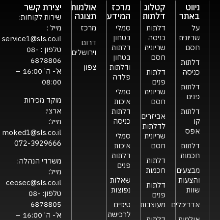
ניווט
קטלוג
מרכז
אולמות
יצירת קשר
באתר
דלתות
המידע
תצוגה
שירות לקוחות:
על
דלתות
סמלי
מרכז
מייל :
שריונית
כניסה
בטחון
service1@sls.co.il
דרום
חסם
שריונית
דלתות
טלפון :
08-
וירושלים
חסם
בטחון
6878806
דלתות
ודלתות
צפון
א’- ה’ 16:00 –
כניסה
דלתות
פלדה
פנים
08:00
דלתות
שריונית
סמלי
פנים
מוקד מכירות
חסם
איכות
ארצי:
דלתות
דלתות
אביזרים
קו
כניסה
מייל:
לדלתות
אפס
moked1@sls.co.il
שריונית
סמלי
072-3929666
דלתות
חסם
איכות
חכמות
דלתות
דלתות
משרדי הנהלה:
פנים
מבצעים
חכמות
מייל:
והצעות
שאלות
ceosec@sls.co.il
דלתות
שוות
נפוצות
טלפון:
08-
פנים
6878805
אדריכלים
מעוצבות
טיפים
לרכישת
א’- ה’ 16:00 –
אולמות
דלתות