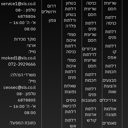
שריונית
כניסה
בטחון
service1@sls.co.il
דרום
חסם
שריונית
דלתות
טלפון :
08-
וירושלים
חסם
בטחון
6878806
דלתות
ודלתות
צפון
א’- ה’ 16:00 –
כניסה
דלתות
פלדה
פנים
08:00
דלתות
שריונית
סמלי
פנים
מוקד מכירות
חסם
איכות
ארצי:
דלתות
דלתות
אביזרים
קו
כניסה
מייל:
לדלתות
אפס
moked1@sls.co.il
שריונית
סמלי
072-3929666
דלתות
חסם
איכות
חכמות
דלתות
דלתות
משרדי הנהלה:
פנים
מבצעים
חכמות
מייל:
והצעות
שאלות
ceosec@sls.co.il
דלתות
שוות
נפוצות
טלפון:
08-
פנים
6878805
אדריכלים
מעוצבות
טיפים
לרכישת
א’- ה’ 16:00 –
אולמות
דלתות
דלתות
08:00
תצוגה
ארונות
קודש
דלתות
כתובת המפעל:
מאמרים
אש