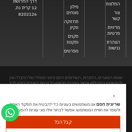
דרך החרושת
המלצות
מילון
12 קרית גת,
צור
מונחים
8202126
קשר
תחזוקה
מדיניות
ונקיון
פרטיות
תקנים
הצהרת
ותקנות
נגישות
מפרטים
שמות המוצרים, החברות, השירותים הינם סימני מסחרי של החברה ואין
להתשמש בהם ללא אישור החברה מראש.כל זכויות היוצרים בנוגע לכל
חלק מאתר זה הינם של שריונית חסם בע"מ. האתר מיועד לצפייה בלבד.
העתקה, הפצה, שיכפול, פרסום, הצגה, שידור, שינוי, ביצוע יצירות
×
נגזרות בתוכן המופיע באתר אסור.
שריונית חסם
אנו משתמשים בעוגיות כדי להבטיח את תפקוד האתר
ולשפר את חוויית המשתמש. אפשר לבחור אילו סוגי עוגיות להפעיל.
האתר מנוהל ע”י גאו מדיה
סוכנות דיגיטל
קבל הכל