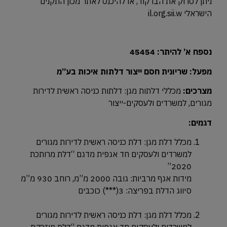
ניתן לסרוק את הברקוד, או להיכנס לאתר מכון התקנים
הישראלי il.org.sii.w
נספח א’ להיתר: 45454
מפעל: שריונית חסם ייצור דלתות איכות בע”מ
מצרכים:
מכללי דלתות מגן: דלתות כניסה ראשית לדירות
מגורים, למשרדים ולעסקים-ייצור
דגמים:
מכלל דלת מגן: דלת כניסה ראשית לדירות מגורים
למשרדים ולעסקים חד אגפית מדגם “דלת מרותכת
2020”
מידות אגף מרביות: גובה 2000 מ”מ, רוחב 930 מ”מ
סיווג הדלת בפריצה: 3(***) כוכבים
מכלל דלת מגן: דלת כניסה ראשית לדירות מגורים
למשרדים ולעסקים חד אגפית מדגם “דלת מוזרקת