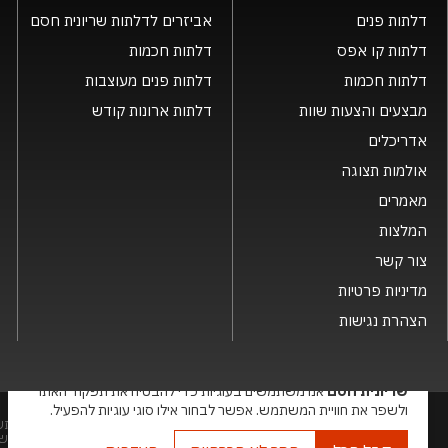
דלתות פנים
אביזרים לדלתות שריונית חסם
דלתות קו אפס
דלתות חכמות
דלתות חכמות
דלתות פנים מעוצבות
מבצעים והצעות שוות
דלתות ארונות קודש
אדריכלים
אולמות תצוגה
מאמרים
המלצות
צור קשר
מדיניות פרטיות
הצהרת נגישות
×
שריונית חסם
אנו משתמשים בעוגיות כדי להבטיח את תפקוד האתר
ולשפר את חוויית המשתמש. אפשר לבחור אילו סוגי עוגיות להפעיל.
שמות המוצרים, החברות, השירותים הינם סימני מסחרי של החברה ואין להתש
בע"מ. האתר מיועד לצפייה בלבד. העתקה, הפצה, שיכפול, פרסום, הצגה, שידור