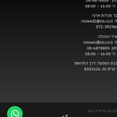
ון :
08-6878806
16:0 – 08:00
ד מכירות ארצי:
ל:
moked1@sls.co.il
072-39296
רדי הנהלה:
ל:
ceosec@sls.co.il
ון:
08-6878805
16:0 – 08:00
ובת המפעל: דרך החרושת
820
נם של שריונית חסם