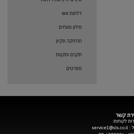
דלתות אש
מילון מונחים
תחזוקה ונקיון
תקנים ותקנות
מפרטים
ירת קשר
ות לקוחות:
ל :
service1@sls.co.il