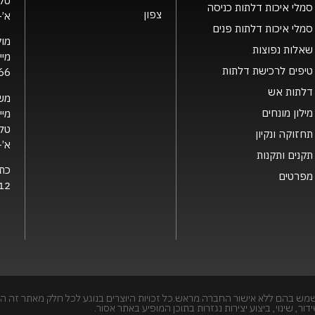
טלפ
סמלי איכות דלתות כניסה
צפון
א’- ה’ 0
סמלי איכות דלתות פנים
מוק
שאלות נפוצות
מיי
טיפים לרכישת דלתות
66
דלתות אש
מש
מילון מונחים
מיי
טלפ
תחזוקה ונקיון
א’- ה’ 0
תקנים ותקנות
כת
מפרטים
12 קרית גת, 2126
מש בהם ללא אישור החברה מראש.כל זכויות היוצרים בנוגע לכל חלק מאתר זה הי
, שינוי, ביצוע יצירות נגזרות בתוכן המופיע באתר אסור.