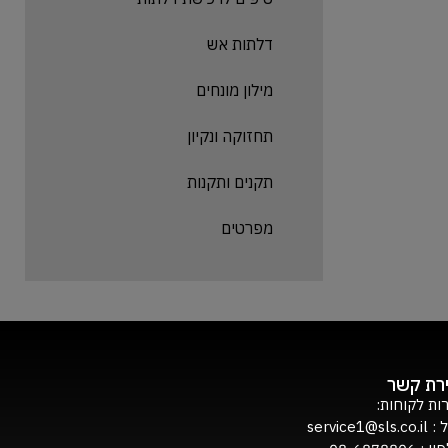
דלתות אש
מילון מונחים
תחזוקה ונקיון
תקנים ותקנות
מפרטים
ירת קשר
ות לקוחות:
ל :
service1@sls.co.il