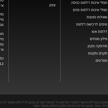
טלפ
סמלי איכות דלתות כניסה
צפון
א’- ה’ 0
סמלי איכות דלתות פנים
מוק
שאלות נפוצות
מיי
טיפים לרכישת דלתות
66
דלתות אש
מש
מילון מונחים
מיי
טלפ
תחזוקה ונקיון
א’- ה’ 0
תקנים ותקנות
כת
מפרטים
12 קרית גת, 2126
מש בהם ללא אישור החברה מראש.כל זכויות היוצרים בנוגע לכל חלק מאתר זה הי
, שינוי, ביצוע יצירות נגזרות בתוכן המופיע באתר אסור.