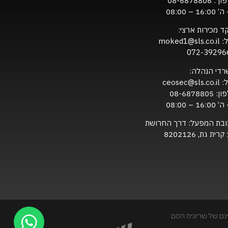
ון :
08-6878806
16:0 – 08:00
ד מכירות ארצי:
ל:
moked1@sls.co.il
072-39296
רדי הנהלה:
ל:
ceosec@sls.co.il
ון:
08-6878805
16:0 – 08:00
ובת המפעל: דרך החרושת
820
נם של שריונית חסם