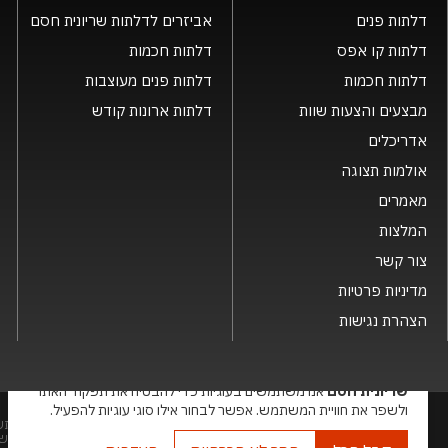
דלתות פנים
אביזרים לדלתות שריונית חסם
דלתות קו אפס
דלתות חכמות
דלתות חכמות
דלתות פנים מעוצבות
מבצעים והצעות שוות
דלתות ארונות קודש
אדריכלים
אולמות תצוגה
מאמרים
המלצות
צור קשר
מדיניות פרטיות
הצהרת נגישות
×
שריונית חסם
אנו משתמשים בעוגיות כדי להבטיח את תפקוד האתר
ולשפר את חוויית המשתמש. אפשר לבחור אילו סוגי עוגיות להפעיל.
שמות המוצרים, החברות, השירותים הינם סימני מסחרי של החברה ואין להתש
בע"מ. האתר מיועד לצפייה בלבד. העתקה, הפצה, שיכפול, פרסום, הצגה, שידור