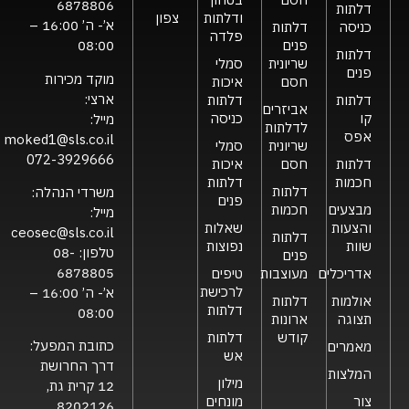
6878806
דלתות
ודלתות
צפון
א’- ה’ 16:00 –
כניסה
דלתות
פלדה
פנים
08:00
דלתות
שריונית
סמלי
פנים
מוקד מכירות
חסם
איכות
ארצי:
דלתות
דלתות
אביזרים
קו
כניסה
מייל:
לדלתות
אפס
moked1@sls.co.il
שריונית
סמלי
072-3929666
דלתות
חסם
איכות
חכמות
דלתות
דלתות
משרדי הנהלה:
פנים
מבצעים
חכמות
מייל:
והצעות
שאלות
ceosec@sls.co.il
דלתות
שוות
נפוצות
טלפון:
08-
פנים
6878805
אדריכלים
מעוצבות
טיפים
לרכישת
א’- ה’ 16:00 –
אולמות
דלתות
דלתות
08:00
תצוגה
ארונות
קודש
דלתות
כתובת המפעל:
מאמרים
אש
דרך החרושת
המלצות
מילון
12 קרית גת,
צור
מונחים
8202126