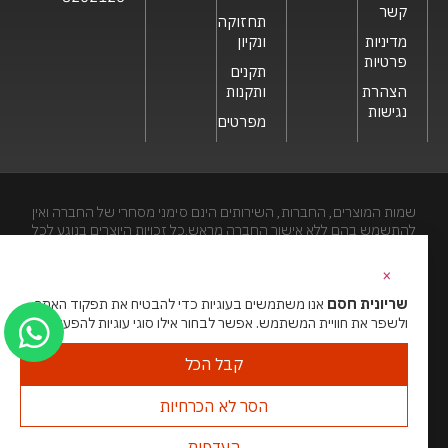
קשר
תחזוקה
מדיניות
ונקיון
פרטיות
תקנים
הצהרת
ותקנות
נגישות
מפרטים
שמות המוצרים, החברות, השירותים הינם סימני מסחרי של החברה ואין
להתשמש בהם ללא אישור החברה מראש.כל זכויות היוצרים בנוגע לכל
חלק מאתר זה הינם של שריונית חסם בע"מ. האתר מיועד לצפייה בלבד.
העתקה, הפצה, שיכפול, פרסום, הצגה, שידור, שינוי, ביצוע יצירות
×
נגזרות בתוכן המופיע באתר אסור.
שריונית חסם
אנו משתמשים בעוגיות כדי להבטיח את תפקוד האתר
ולשפר את חוויית המשתמש. אפשר לבחור אילו סוגי עוגיות להפעיל.
האתר מנוהל ע”י גאו מדיה
סוכנות דיגיטל
קבל הכל
הסר לא הכרחיות
העדפות