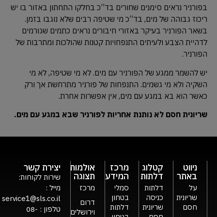
בפורניר נראים סימנים שחורים בד”כ בחלקו התחתון באזור בו יש
ריכוז גבוהה של מים, בד”כ מי שטיפה רבים שלא נוגבו בזמן.
בשאר הפורניר בעיקר באזורי חיבורים נראים כתמים שגורמים
לדהיית הצבע ולעיתים התנפחויות קטנות שהולכות ומתרבות של
הפורניר.
יש להשמר ממגע של הפורניר עם מים. לא מי שטיפה, לא מי
השקיה ולא מי גשמים. התנפחות של פורניר מתרחשת אך ורק
כאשר הוא בא במגע עם מים, אין אפשרות אחרת.
שריונית חסם לא נותנת אחריות לפורניר שבא במגע עם מים.
ניווט
קטלוג
מרכז
אולמות
יצירת קשר
באתר
דלתות
המידע
תצוגה
שירות לקוחות:
על
דלתות
סמלי
מרכז
מייל :
שריונית
כניסה
בטחון
service1@sls.co.il
דרום
חסם
שריונית
דלתות
טלפון :
08-
וירושלים
חסם
בטחון