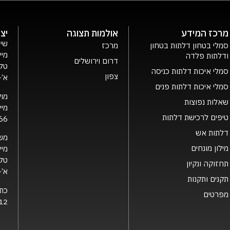
מרכז המידע
אולמות תצוגה
יצ
שיר
סמלי בטחון דלתות בטחון
מרכז
מיי
ודלתות פלדה
דרום וירושלים
טלפ
סמלי איכות דלתות כניסה
צפון
א’- ה’ 0
סמלי איכות דלתות פנים
מוק
שאלות נפוצות
מיי
טיפים לרכישת דלתות
66
דלתות אש
מש
מילון מונחים
מיי
טלפ
תחזוקה ונקיון
א’- ה’ 0
תקנים ותקנות
כת
מפרטים
12 קרית גת, 2126