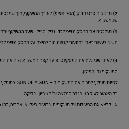
2) מדבקים סרט דביק (מסקינטייפ) לאורך המשקוף, תוך שמכסים
שבמשקוף.
3) מגלגלים את המסקינטייפ לכדי גליל. הניילון שעל המשקוף יתחיל להתגלגל עם המסקינטייפ.
חשוב לעשות זאת בתנועות קטנות תוך לחיצה על המסקינטייפ לכיו
4) לאחר שגלגלת את המסקינטייפ עד קצה המשקוף, נקה את המשקוף משאריות הדבק תוך שימוש במדלל 32.
המשקוף נקי מניילון.
לסיום מומלץ למרוח את המשקוף ב – SON OF A GUN כמומלץ בהוראות התחזוקה שבאתר האינטרנט שלנו.
כל האמור לעיל הנו בגדר המלצה ע”ב ניסיון ובדיקה.
אין לבצע את הפעולות על משקופים צבועים כאלו או אחרים, זהו טיפ