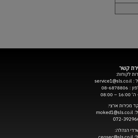
ירת קשר
ות לקוחות:
ל :
service1@sls.co.il
ון :
08-6878806
16:0 – 08:00
ד מכירות ארצי:
ל:
moked1@sls.co.il
072-39296
רדי הנהלה:
ל:
ceosec@sls.co.il