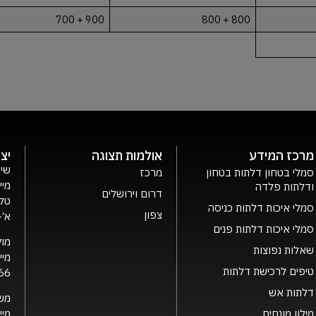
900 + 700
800 + 800
מרכז המידע
אולמות תצוגה
יצ
שיר
סמלי בטחון דלתות בטחון
מרכז
מיי
ודלתות פלדה
דרום וירושלים
טלפ
סמלי איכות דלתות כניסה
צפון
א’- ה’ 0
סמלי איכות דלתות פנים
מוק
שאלות נפוצות
מיי
טיפים לרכישת דלתות
66
דלתות אש
מש
מילון מונחים
מיי