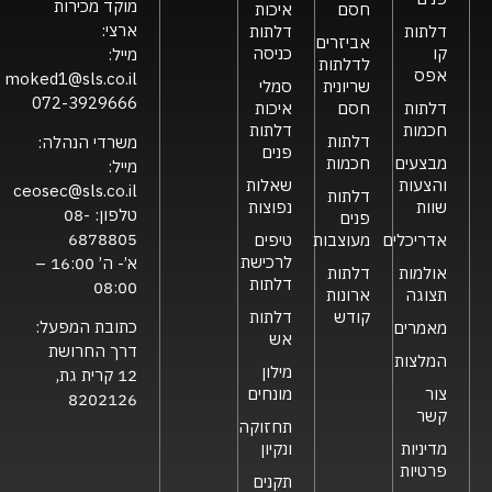
מוקד מכירות
חסם
איכות
ארצי:
דלתות
דלתות
אביזרים
קו
כניסה
מייל:
לדלתות
אפס
moked1@sls.co.il
שריונית
סמלי
072-3929666
דלתות
חסם
איכות
חכמות
דלתות
דלתות
משרדי הנהלה:
פנים
מבצעים
חכמות
מייל:
והצעות
שאלות
ceosec@sls.co.il
דלתות
שוות
נפוצות
טלפון:
08-
פנים
6878805
אדריכלים
מעוצבות
טיפים
לרכישת
א’- ה’ 16:00 –
אולמות
דלתות
דלתות
08:00
תצוגה
ארונות
קודש
דלתות
כתובת המפעל:
מאמרים
אש
דרך החרושת
המלצות
מילון
12 קרית גת,
צור
מונחים
8202126
קשר
תחזוקה
מדיניות
ונקיון
פרטיות
תקנים