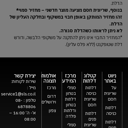
הדלת.
בנוסף, שריונית חסם מציעה מוצר חדשני – מחזיר סמוי*
זהו מחזיר המותקן באופן חבוי במשקוף ובחלקה העליון של
הדלת.
לא ניתן לראותו כשהדלת סגורה.
*המחזיר החבוי אינו ניתן להתקנה על משקופי הלבשה, ודורש
דלת שטופקנט (ללא פלס עליון).
ניווט
קטלוג
מרכז
אולמות
יצירת קשר
באתר
דלתות
המידע
תצוגה
שירות לקוחות:
על
דלתות
סמלי
מרכז
מייל :
שריונית
כניסה
בטחון
service1@sls.co.il
דרום
חסם
שריונית
דלתות
טלפון :
08-
וירושלים
חסם
בטחון
6878806
דלתות
ודלתות
צפון
א’- ה’ 16:00 –
כניסה
דלתות
פלדה
פנים
08:00
דלתות
שריונית
סמלי
פנים