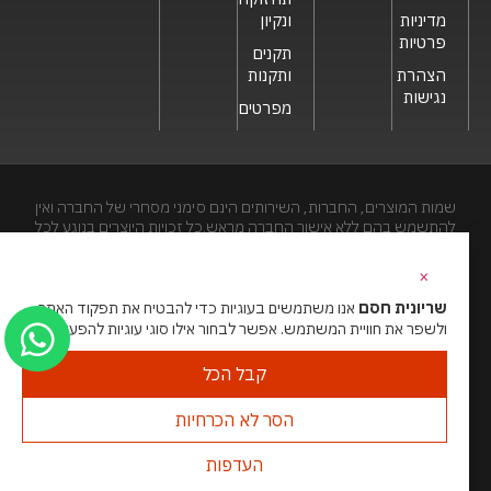
מדיניות
ונקיון
פרטיות
תקנים
הצהרת
ותקנות
נגישות
מפרטים
שמות המוצרים, החברות, השירותים הינם סימני מסחרי של החברה ואין
להתשמש בהם ללא אישור החברה מראש.כל זכויות היוצרים בנוגע לכל
חלק מאתר זה הינם של שריונית חסם בע"מ. האתר מיועד לצפייה בלבד.
העתקה, הפצה, שיכפול, פרסום, הצגה, שידור, שינוי, ביצוע יצירות
×
נגזרות בתוכן המופיע באתר אסור.
שריונית חסם
אנו משתמשים בעוגיות כדי להבטיח את תפקוד האתר
ולשפר את חוויית המשתמש. אפשר לבחור אילו סוגי עוגיות להפעיל.
האתר מנוהל ע”י גאו מדיה
סוכנות דיגיטל
קבל הכל
הסר לא הכרחיות
העדפות