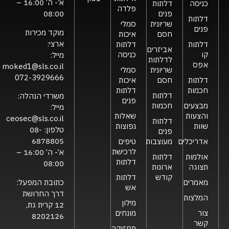
א’- ה’ 16:00 –
כניסה
דלתות
פלדה
פנים
08:00
דלתות
שריונית
סמלי
פנים
מוקד מכירות
חסם
איכות
ארצי:
דלתות
דלתות
אביזרים
קו
כניסה
מייל:
לדלתות
אפס
moked1@sls.co.il
שריונית
סמלי
072-3929666
דלתות
חסם
איכות
חכמות
דלתות
דלתות
משרדי הנהלה:
פנים
מבצעים
חכמות
מייל:
והצעות
שאלות
ceosec@sls.co.il
דלתות
שוות
נפוצות
טלפון:
08-
פנים
6878805
אדריכלים
מעוצבות
טיפים
לרכישת
א’- ה’ 16:00 –
אולמות
דלתות
דלתות
08:00
תצוגה
ארונות
קודש
דלתות
כתובת המפעל:
מאמרים
אש
דרך החרושת
המלצות
מילון
12 קרית גת,
צור
מונחים
8202126
קשר
תחזוקה