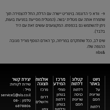
9- וודא כי הדוגמה בוינוריט יישרה עם הדלת, החל להצמידה תוך
שתמרח אותה עם מטלית יבשה. (המטלית מסייעת במניעת בועות,
ניתן להשתמש גם בכפפתו. המקצוענים עושים זאת עם היד
בלבד).
שים לב, ככל שתתקדם במריחה, כך האדם הנוסף מוריד מגובה
ההנפה שלו.
&nbs
ניווט
קטלוג
מרכז
אולמות
יצירת קשר
באתר
דלתות
המידע
תצוגה
שירות לקוחות:
על
דלתות
סמלי
מרכז
מייל :
שריונית
כניסה
בטחון
service1@sls.co.il
דרום
חסם
שריונית
דלתות
טלפון :
08-
וירושלים
חסם
בטחון
6878806
דלתות
ודלתות
צפון