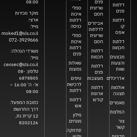
פנים
08:00
דלתות
שריונית
סמלי
פנים
מוקד מכירות
חסם
איכות
ארצי:
דלתות
דלתות
אביזרים
קו
כניסה
מייל:
לדלתות
אפס
moked1@sls.co.il
שריונית
סמלי
072-3929666
דלתות
חסם
איכות
חכמות
דלתות
דלתות
משרדי הנהלה:
פנים
מבצעים
חכמות
מייל:
והצעות
שאלות
ceosec@sls.co.il
דלתות
שוות
נפוצות
טלפון:
08-
פנים
6878805
אדריכלים
מעוצבות
טיפים
לרכישת
א’- ה’ 16:00 –
אולמות
דלתות
דלתות
08:00
תצוגה
ארונות
קודש
דלתות
כתובת המפעל:
מאמרים
אש
דרך החרושת
המלצות
מילון
12 קרית גת,
צור
מונחים
8202126
קשר
תחזוקה
מדיניות
ונקיון