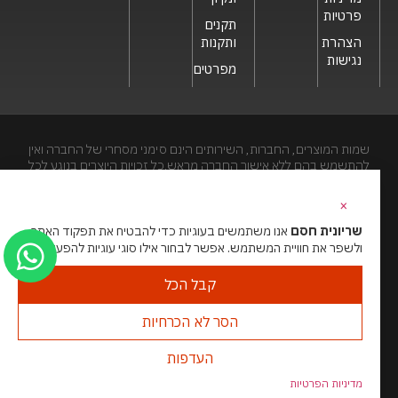
פרטיות
תקנים
הצהרת
ותקנות
נגישות
מפרטים
שמות המוצרים, החברות, השירותים הינם סימני מסחרי של החברה ואין
להתשמש בהם ללא אישור החברה מראש.כל זכויות היוצרים בנוגע לכל
חלק מאתר זה הינם של שריונית חסם בע"מ. האתר מיועד לצפייה בלבד.
העתקה, הפצה, שיכפול, פרסום, הצגה, שידור, שינוי, ביצוע יצירות
×
נגזרות בתוכן המופיע באתר אסור.
שריונית חסם
אנו משתמשים בעוגיות כדי להבטיח את תפקוד האתר
ולשפר את חוויית המשתמש. אפשר לבחור אילו סוגי עוגיות להפעיל.
האתר מנוהל ע”י גאו מדיה
סוכנות דיגיטל
קבל הכל
הסר לא הכרחיות
העדפות
מדיניות הפרטיות