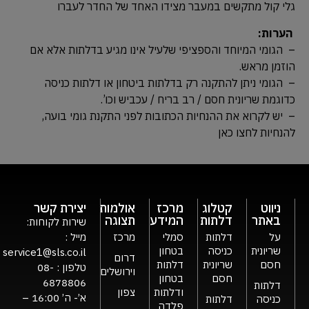
גלי קול מתקשים במעבר מצידו האחד של החדר לעברו
הערות:
– הגומי המיוחד והספציפי שלעיל אינו מגיע בדלתות אלא אם
הוזמן מראש.
– הגומי ניתן להתקנה רק בדלתות ביטחון או דלתות כניסה
כדוגמת שריונית חסם / רב בריח / עכביש וכו’.
– יש לקרוא את ההנחיות הכתובות לפני התקנת גומי בועה,
להנחיות לחצו כאן
ניווט
קטלוג
מרכז
אולמות
יצירת קשר
באתר
דלתות
המידע
תצוגה
שירות לקוחות:
על
דלתות
סמלי
מרכז
מייל :
שריונית
כניסה
בטחון
service1@sls.co.il
דרום
חסם
שריונית
דלתות
טלפון :
08-
וירושלים
חסם
בטחון
6878806
דלתות
ודלתות
צפון
א’- ה’ 16:00 –
כניסה
דלתות
פלדה