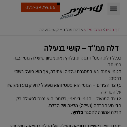
072-3929666
דף הבית
>
מרכז מידע
>
דלת ממ”ד – קושי בנעילה
דלת ממ”ד – קושי בנעילה
ככלל דלת הממ”ד נסגרת בלחץ זאת מכיוון שיש לה גומי עבה
במיוחד.
הגומי אמנם בא במסגרת שלמה ואחידה, אך הוא פועל בשתי
דרכים:
1) צד הצירים – הגומי הוא סטטי והוא מפעיל לחץ קבוע המקשה
על הטריקה.
2) צד המנעול – הגומי דינאמי, כלומר: הוא נכנס לפעולה רק
בביצוע הברחה (נעילה) מלאה של הדלת.
הדלת אמורה להסגר
בלחץ.
ייתכן וייווצרו קשיים בטריקה ונעילה של הדלת כתוצאה משימוש