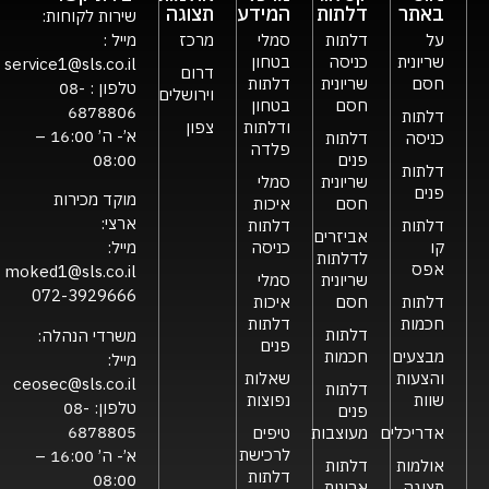
באתר
דלתות
המידע
תצוגה
שירות לקוחות:
על
דלתות
סמלי
מרכז
מייל :
שריונית
כניסה
בטחון
service1@sls.co.il
דרום
חסם
שריונית
דלתות
טלפון :
08-
וירושלים
חסם
בטחון
6878806
דלתות
ודלתות
צפון
א’- ה’ 16:00 –
כניסה
דלתות
פלדה
פנים
08:00
דלתות
שריונית
סמלי
פנים
מוקד מכירות
חסם
איכות
ארצי:
דלתות
דלתות
אביזרים
קו
כניסה
מייל:
לדלתות
אפס
moked1@sls.co.il
שריונית
סמלי
072-3929666
דלתות
חסם
איכות
חכמות
דלתות
דלתות
משרדי הנהלה:
פנים
מבצעים
חכמות
מייל:
והצעות
שאלות
ceosec@sls.co.il
דלתות
שוות
נפוצות
טלפון:
08-
פנים
6878805
אדריכלים
מעוצבות
טיפים
לרכישת
א’- ה’ 16:00 –
אולמות
דלתות
דלתות
08:00
תצוגה
ארונות