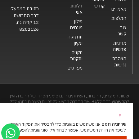
קודש
דלתות
כתובת המפעל:
מאמרים
אש
דרך החרושת
המלצות
מילון
12 קרית גת,
צור
מונחים
8202126
קשר
תחזוקה
מדיניות
ונקיון
פרטיות
תקנים
הצהרת
ותקנות
נגישות
מפרטים
שמות המוצרים, החברות, השירותים הינם סימני מסחרי של החברה ואין
להתשמש בהם ללא אישור החברה מראש.כל זכויות היוצרים בנוגע לכל
חלק מאתר זה הינם של שריונית חסם בע"מ. האתר מיועד לצפייה בלבד.
העתקה, הפצה, שיכפול, פרסום, הצגה, שידור, שינוי, ביצוע יצירות
×
נגזרות בתוכן המופיע באתר אסור.
שריונית חסם
אנו משתמשים בעוגיות כדי להבטיח את תפקוד האתר
ולשפר את חוויית המשתמש. אפשר לבחור אילו סוגי עוגיות להפעיל.
האתר מנוהל ע”י גאו מדיה
סוכנות דיגיטל