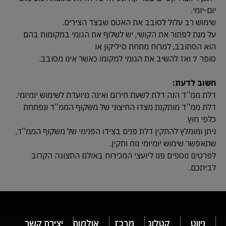
יום-יומי.
שימוש רב עלול לסובב את האטם שבצד הצירים.
על מנת לפתור את הקושי, יש לשלוף את הגומי במקומות בהם
הוא הסתובב, למרוח מתחת סיליקון או
סופר 7 ואז להשיב את הגומי למקומו כאשר אינו מסובב.
חשוב לדעת:
דלת ממ”ד הנה דלת לשעת חירום ואינה מיועדת לשימוש יומיומי.
דלת ממ”ד מותקנת מצדו החיצוני של משקוף הממ”ד ונפתחת
כלפי חוץ.
ניתן ומומלץ להתקין דלת פנים בצידו הפנימי של משקוף הממ”ד,
שתאפשר שימוש יומיומי נוח ותקין.
לפרטים נוספים פנו ליועצי המכירות באולם התצוגה הקרוב
לביתכם.
ניווט
קטלוג
מרכז
אולמות
יצירת קשר