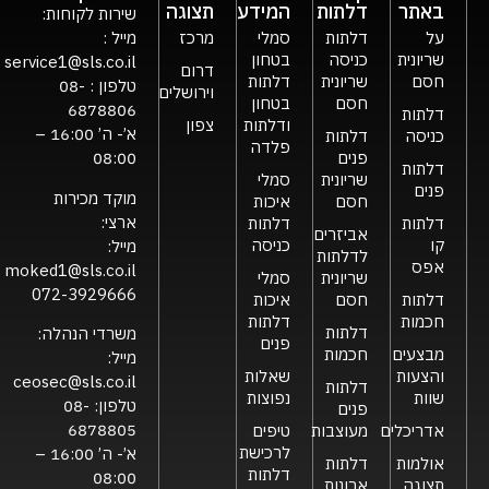
באתר
דלתות
המידע
תצוגה
שירות לקוחות:
על
דלתות
סמלי
מרכז
מייל :
שריונית
כניסה
בטחון
service1@sls.co.il
דרום
חסם
שריונית
דלתות
טלפון :
08-
וירושלים
חסם
בטחון
6878806
דלתות
ודלתות
צפון
א’- ה’ 16:00 –
כניסה
דלתות
פלדה
פנים
08:00
דלתות
שריונית
סמלי
פנים
מוקד מכירות
חסם
איכות
ארצי:
דלתות
דלתות
אביזרים
קו
כניסה
מייל:
לדלתות
אפס
moked1@sls.co.il
שריונית
סמלי
072-3929666
דלתות
חסם
איכות
חכמות
דלתות
דלתות
משרדי הנהלה:
פנים
מבצעים
חכמות
מייל:
והצעות
שאלות
ceosec@sls.co.il
דלתות
שוות
נפוצות
טלפון:
08-
פנים
6878805
אדריכלים
מעוצבות
טיפים
לרכישת
א’- ה’ 16:00 –
אולמות
דלתות
דלתות
08:00
תצוגה
ארונות