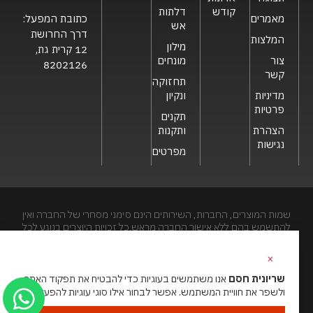
קודש
דלתות
כתובת המפעל:
מאמרים
אש
דרך החרושת
המלצות
מילון
12 קרית גת,
צור
מונחים
8202126
קשר
תחזוקה
מדיניות
ונקיון
פרטיות
תקנים
הצהרת
ותקנות
נגישות
מפרטים
שמות המוצרים, החברות, השירותים הינם סימני מסחרי של החברה ואין
להתשמש בהם ללא אישור החברה מראש.כל זכויות היוצרים בנוגע לכל
חלק מאתר זה הינם של שריונית חסם בע"מ. האתר מיועד לצפייה בלבד.
העתקה, הפצה, שיכפול, פרסום, הצגה, שידור, שינוי, ביצוע יצירות
×
נגזרות בתוכן המופיע באתר אסור.
שריונית חסם
אנו משתמשים בעוגיות כדי להבטיח את תפקוד האתר
ולשפר את חוויית המשתמש. אפשר לבחור אילו סוגי עוגיות להפעיל.
האתר מנוהל ע”י גאו מדיה
סוכנות דיגיטל