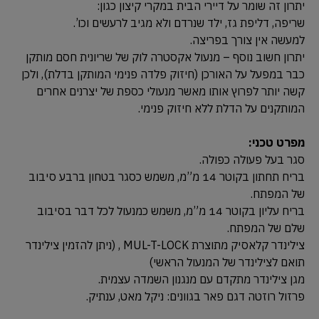
יתרון זה שומר על דיירי הבית במקרי קיצון כגון:
שריפה, דליפת גז, ילד שנרדם ולא מגיב לרעשים וכו’.
למעשה אין צורך בפריצה.
יתרון חשוב נוסף – מנעול אקסטרה לוק של שריונית חסם מותקן
כבר במפעל על האורכן (חיזוק פלדה פנימי המותקן בדלת), ולכן
קשה יותר לפרוץ אותו מאשר מנעולי כספת של יצרנים אחרים
המותקנים על הדלת ללא חיזוק פנימי.
מפרט טכני:
סגר בעל פעולה כפולה.
בריח תחתון בקוטר 14 מ”מ, משמש כסגר בטחון ברבע סיבוב
של המפתח.
בריח עליון בקוטר 14 מ”מ, משמש כמנעול לכל דבר בסיבוב
שלם של המפתח.
צילינדר קלאסיק מתוצרת MUL-T-LOCK , (ניתן להזמין צילינדר
תואם לצילינדר של המנעול הראשי)
מגן צילינדר מתקדם עם מנגנון השמדה עצמית.
פרזול רוזטה דגם פאר בגוונים: ניקל מאט, ענתיק.