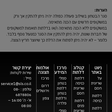
הערות:
סגר הבטחון בשילוב פעולה כפולה יהיה ניתן להתקין אך ורק
במשקופים חדשים עם הכנה מתאימה.
במשקופים ללא הכנה מתאימה ו/או בדלתות תואמות למשקופים
של חברות שונות, יהיה ניתן להתקין את הסגר כמנעול נוסף בלבד.
כלומר – לא יהיה ניתן לפתוח את הדלת כך שיווצר חריץ הצצה.
ניווט
קטלוג
מרכז
אולמות
יצירת קשר
באתר
דלתות
המידע
תצוגה
שירות לקוחות:
על
דלתות
סמלי
מרכז
מייל :
שריונית
כניסה
בטחון
service1@sls.co.il
דרום
חסם
שריונית
דלתות
טלפון :
08-
וירושלים
חסם
בטחון
6878806
דלתות
ודלתות
צפון
א’- ה’ 16:00 –
כניסה
דלתות
פלדה
פנים
08:00
דלתות
שריונית
סמלי