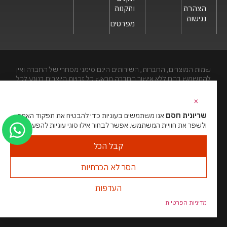
הצהרת
ותקנות
נגישות
מפרטים
שמות המוצרים, החברות, השירותים הינם סימני מסחרי של החברה ואין
להתשמש בהם ללא אישור החברה מראש.כל זכויות היוצרים בנוגע לכל
חלק מאתר זה הינם של שריונית חסם בע"מ. האתר מיועד לצפייה בלבד.
העתקה, הפצה, שיכפול, פרסום, הצגה, שידור, שינוי, ביצוע יצירות
×
נגזרות בתוכן המופיע באתר אסור.
שריונית חסם
אנו משתמשים בעוגיות כדי להבטיח את תפקוד האתר
ולשפר את חוויית המשתמש. אפשר לבחור אילו סוגי עוגיות להפעיל.
האתר מנוהל ע”י גאו מדיה
סוכנות דיגיטל
קבל הכל
הסר לא הכרחיות
העדפות
מדיניות הפרטיות