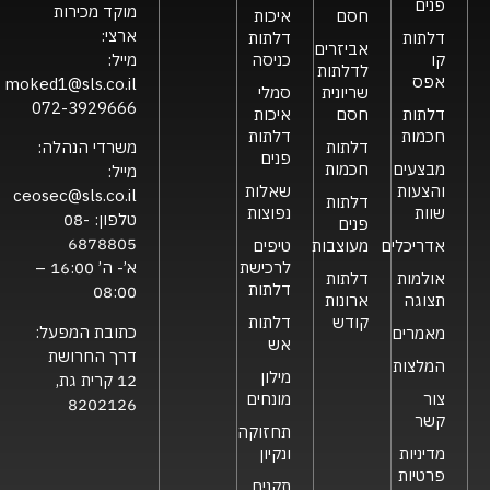
פנים
מוקד מכירות
חסם
איכות
ארצי:
דלתות
דלתות
אביזרים
קו
כניסה
מייל:
לדלתות
אפס
moked1@sls.co.il
שריונית
סמלי
072-3929666
דלתות
חסם
איכות
חכמות
דלתות
דלתות
משרדי הנהלה:
פנים
מבצעים
חכמות
מייל:
והצעות
שאלות
ceosec@sls.co.il
דלתות
שוות
נפוצות
טלפון:
08-
פנים
6878805
אדריכלים
מעוצבות
טיפים
לרכישת
א’- ה’ 16:00 –
אולמות
דלתות
דלתות
08:00
תצוגה
ארונות
קודש
דלתות
כתובת המפעל:
מאמרים
אש
דרך החרושת
המלצות
מילון
12 קרית גת,
צור
מונחים
8202126
קשר
תחזוקה
מדיניות
ונקיון
פרטיות
תקנים