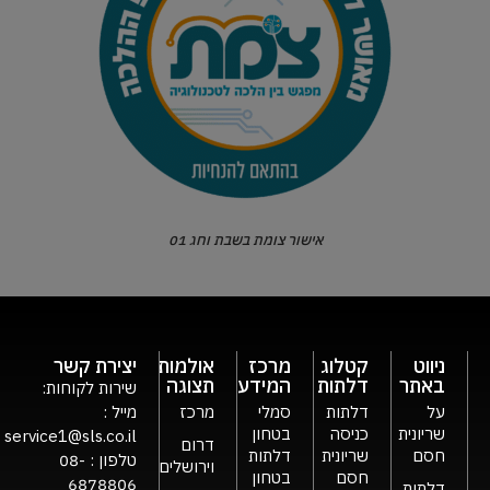
אישור צומת בשבת וחג 01
ניווט
קטלוג
מרכז
אולמות
יצירת קשר
באתר
דלתות
המידע
תצוגה
שירות לקוחות:
על
דלתות
סמלי
מרכז
מייל :
שריונית
כניסה
בטחון
service1@sls.co.il
דרום
חסם
שריונית
דלתות
טלפון :
08-
וירושלים
חסם
בטחון
6878806
דלתות