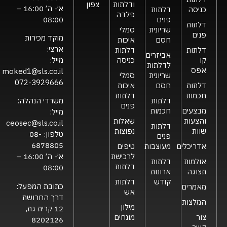
ודלתות
צפון
א’- ה’ 16:00 –
כניסה
דלתות
פלדה
פנים
08:00
דלתות
שריונית
סמלי
פנים
מוקד מכירות
חסם
איכות
ארצי:
דלתות
דלתות
אביזרים
קו
כניסה
מייל:
לדלתות
אפס
moked1@sls.co.il
שריונית
סמלי
072-3929666
דלתות
חסם
איכות
חכמות
דלתות
דלתות
משרדי הנהלה:
פנים
מבצעים
חכמות
מייל:
והצעות
שאלות
ceosec@sls.co.il
דלתות
שוות
נפוצות
טלפון:
08-
פנים
6878805
אדריכלים
מעוצבות
טיפים
לרכישת
א’- ה’ 16:00 –
אולמות
דלתות
דלתות
08:00
תצוגה
ארונות
קודש
דלתות
כתובת המפעל:
מאמרים
אש
דרך החרושת
המלצות
מילון
12 קרית גת,
צור
מונחים
8202126