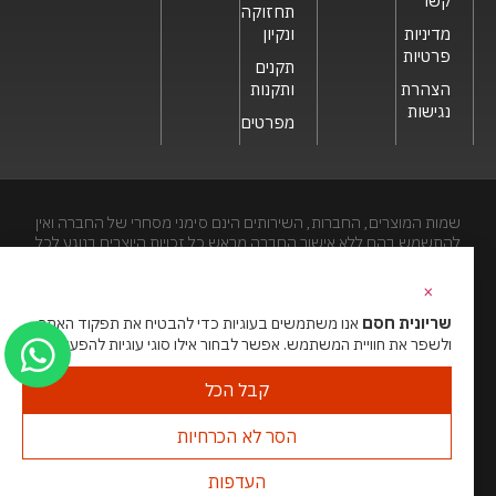
קשר
תחזוקה
מדיניות
ונקיון
פרטיות
תקנים
הצהרת
ותקנות
נגישות
מפרטים
שמות המוצרים, החברות, השירותים הינם סימני מסחרי של החברה ואין
להתשמש בהם ללא אישור החברה מראש.כל זכויות היוצרים בנוגע לכל
חלק מאתר זה הינם של שריונית חסם בע"מ. האתר מיועד לצפייה בלבד.
העתקה, הפצה, שיכפול, פרסום, הצגה, שידור, שינוי, ביצוע יצירות
×
נגזרות בתוכן המופיע באתר אסור.
שריונית חסם
אנו משתמשים בעוגיות כדי להבטיח את תפקוד האתר
ולשפר את חוויית המשתמש. אפשר לבחור אילו סוגי עוגיות להפעיל.
האתר מנוהל ע”י גאו מדיה
סוכנות דיגיטל
קבל הכל
הסר לא הכרחיות
העדפות