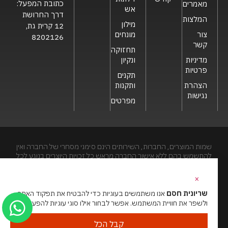
כתובת המפעל:
מאמרים
אש
דרך החרושת
המלצות
מילון
12 קרית גת,
צור
מונחים
8202126
קשר
תחזוקה
מדיניות
ונקיון
פרטיות
תקנים
הצהרת
ותקנות
נגישות
מפרטים
שמות המוצרים, החברות, השירותים הינם סימני מסחרי של החברה ואין
להתשמש בהם ללא אישור החברה מראש.כל זכויות היוצרים בנוגע לכל
חלק מאתר זה הינם של שריונית חסם בע"מ. האתר מיועד לצפייה בלבד.
העתקה, הפצה, שיכפול, פרסום, הצגה, שידור, שינוי, ביצוע יצירות
×
נגזרות בתוכן המופיע באתר אסור.
שריונית חסם
אנו משתמשים בעוגיות כדי להבטיח את תפקוד האתר
ולשפר את חוויית המשתמש. אפשר לבחור אילו סוגי עוגיות להפעיל.
האתר מנוהל ע”י גאו מדיה
סוכנות דיגיטל
קבל הכל