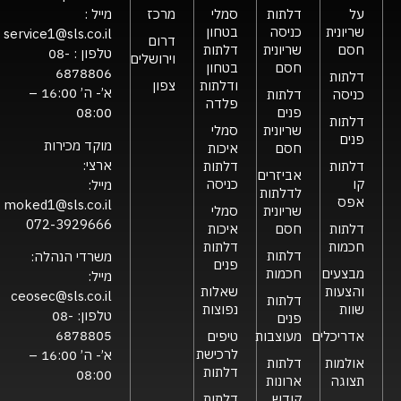
על
דלתות
סמלי
מרכז
מייל :
שריונית
כניסה
בטחון
service1@sls.co.il
דרום
חסם
שריונית
דלתות
טלפון :
08-
וירושלים
חסם
בטחון
6878806
דלתות
ודלתות
צפון
א’- ה’ 16:00 –
כניסה
דלתות
פלדה
פנים
08:00
דלתות
שריונית
סמלי
פנים
מוקד מכירות
חסם
איכות
ארצי:
דלתות
דלתות
אביזרים
קו
כניסה
מייל:
לדלתות
אפס
moked1@sls.co.il
שריונית
סמלי
072-3929666
דלתות
חסם
איכות
חכמות
דלתות
דלתות
משרדי הנהלה:
פנים
מבצעים
חכמות
מייל:
והצעות
שאלות
ceosec@sls.co.il
דלתות
שוות
נפוצות
טלפון:
08-
פנים
6878805
אדריכלים
מעוצבות
טיפים
לרכישת
א’- ה’ 16:00 –
אולמות
דלתות
דלתות
08:00
תצוגה
ארונות
קודש
דלתות