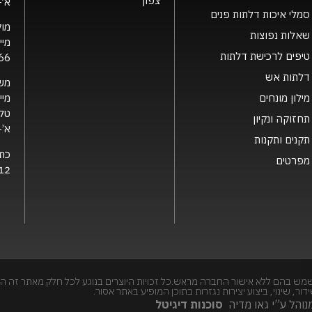
צפון
א’- ה’ 0
סמלי איכות דלתות פנים
מוק
שאלות נפוצות
מיי
טיפים לרכישת דלתות
66
דלתות אש
מש
מילון מונחים
מיי
טלפ
תחזוקה ונקיון
א’- ה’ 0
תקנים ותקנות
כת
מפרטים
12 קרית גת, 2126
מש בהם ללא אישור החברה מראש.כל זכויות היוצרים בנוגע לכל חלק מאתר זה הי
, שינוי, ביצוע יצירות נגזרות בתוכן המופיע באתר אסור.
והל ע”י גאו מדיה
סוכנות דיגיטל