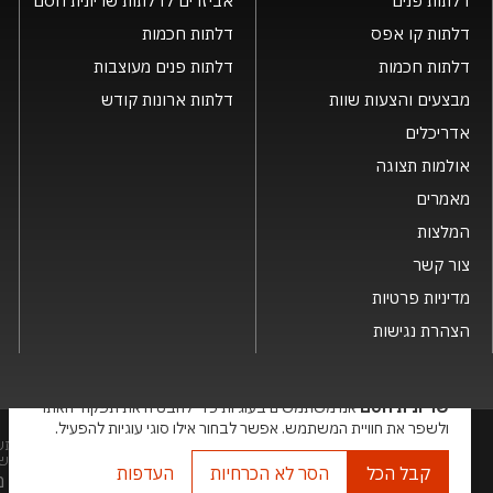
דלתות פנים
אביזרים לדלתות שריונית חסם
דלתות קו אפס
דלתות חכמות
דלתות חכמות
דלתות פנים מעוצבות
מבצעים והצעות שוות
דלתות ארונות קודש
אדריכלים
אולמות תצוגה
מאמרים
המלצות
צור קשר
מדיניות פרטיות
הצהרת נגישות
×
שריונית חסם
אנו משתמשים בעוגיות כדי להבטיח את תפקוד האתר
ולשפר את חוויית המשתמש. אפשר לבחור אילו סוגי עוגיות להפעיל.
שמות המוצרים, החברות, השירותים הינם סימני מסחרי של החברה ואין להתש
בע"מ. האתר מיועד לצפייה בלבד. העתקה, הפצה, שיכפול, פרסום, הצגה, שידור
קבל הכל
הסר לא הכרחיות
העדפות
האתר מנ