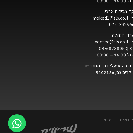
16:0 – 08:00
ד מכירות ארצי:
ל:
moked1@sls.co.il
072-39296
רדי הנהלה:
ל:
ceosec@sls.co.il
ון:
08-6878805
16:0 – 08:00
ובת המפעל: דרך החרושת
820
נם של שריונית חסם