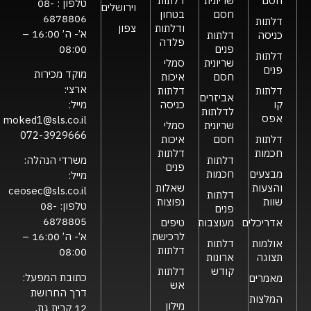
חסם
שריונית
דלתות
טלפון :
08-
וירושלים
חסם
בטחון
6878806
דלתות
ודלתות
צפון
א’- ה’ 16:00 –
כניסה
דלתות
פלדה
פנים
08:00
דלתות
שריונית
סמלי
פנים
מוקד מכירות
חסם
איכות
ארצי:
דלתות
דלתות
אביזרים
קו
כניסה
מייל:
לדלתות
אפס
moked1@sls.co.il
שריונית
סמלי
072-3929666
דלתות
חסם
איכות
חכמות
דלתות
דלתות
משרדי הנהלה:
פנים
מבצעים
חכמות
מייל:
והצעות
שאלות
ceosec@sls.co.il
דלתות
שוות
נפוצות
טלפון:
08-
פנים
6878805
אדריכלים
מעוצבות
טיפים
לרכישת
א’- ה’ 16:00 –
אולמות
דלתות
דלתות
08:00
תצוגה
ארונות
קודש
דלתות
כתובת המפעל:
מאמרים
אש
דרך החרושת
המלצות
מילון
12 קרית גת,