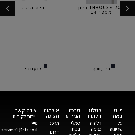
INHOUSE 20 חלון
דלת הזזה
דלת הזזה לכ
מידע נוסף
מידע נוסף
ניווט
קטלוג
מרכז
אולמות
יצירת קשר
באתר
דלתות
המידע
תצוגה
שירות לקוחות:
על
דלתות
סמלי
מרכז
מייל :
שריונית
כניסה
בטחון
service1@sls.co.il
דרום