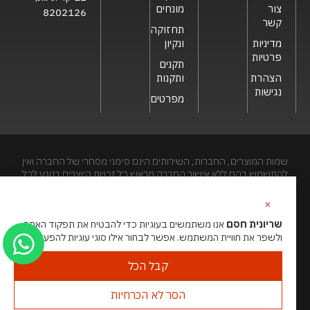
צור
מונחים
8202126
קשר
תחזוקה
מדיניות
ונקיון
פרטיות
תקנים
הצהרת
ותקנות
נגישות
מפרטים
שמות המוצרים, החברות, השירותים הינם סימני מסחרי של החברה ואין
להתשמש בהם ללא אישור החברה מראש.כל זכויות היוצרים בנוגע לכל
חלק מאתר זה הינם של שריונית חסם בע"מ. האתר מיועד לצפייה בלבד.
העתקה, הפצה, שיכפול, פרסום, הצגה, שידור, שינוי, ביצוע יצירות
×
נגזרות בתוכן המופיע באתר אסור.
שריונית חסם
אנו משתמשים בעוגיות כדי להבטיח את תפקוד האתר
ולשפר את חוויית המשתמש. אפשר לבחור אילו סוגי עוגיות להפעיל.
האתר מנוהל ע”י גאו מדיה
סוכנות דיגיטל
קבל הכל
הסר לא הכרחיות