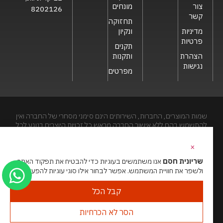
צור
מונחים
8202126
קשר
תחזוקה
מדיניות
ונקיון
פרטיות
תקנים
הצהרת
ותקנות
נגישות
מפרטים
שמות המוצרים, החברות, השירותים הינם סימני מסחרי של החברה ואין
להתשמש בהם ללא אישור החברה מראש.כל זכויות היוצרים בנוגע לכל
חלק מאתר זה הינם של שריונית חסם בע"מ. האתר מיועד לצפייה בלבד.
העתקה, הפצה, שיכפול, פרסום, הצגה, שידור, שינוי, ביצוע יצירות
×
נגזרות בתוכן המופיע באתר אסור.
שריונית חסם
אנו משתמשים בעוגיות כדי להבטיח את תפקוד האתר
ולשפר את חוויית המשתמש. אפשר לבחור אילו סוגי עוגיות להפעיל.
האתר מנוהל ע”י גאו מדיה
סוכנות דיגיטל
קבל הכל
הסר לא הכרחיות