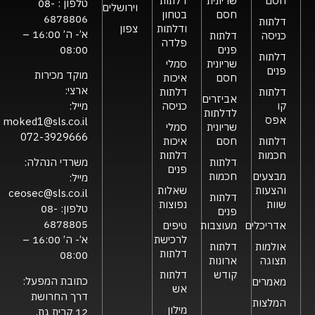
חסם
שריונית
דלתות
טלפון :
08-
וירושלים
חסם
בטחון
6878806
דלתות
ודלתות
צפון
א’- ה’ 16:00 –
כניסה
דלתות
פלדה
פנים
08:00
דלתות
שריונית
סמלי
פנים
מוקד מכירות
חסם
איכות
ארצי:
דלתות
דלתות
אביזרים
קו
כניסה
מייל:
לדלתות
אפס
moked1@sls.co.il
שריונית
סמלי
072-3929666
דלתות
חסם
איכות
חכמות
דלתות
דלתות
משרדי הנהלה:
פנים
מבצעים
חכמות
מייל:
והצעות
שאלות
ceosec@sls.co.il
דלתות
שוות
נפוצות
טלפון:
08-
פנים
6878805
אדריכלים
מעוצבות
טיפים
לרכישת
א’- ה’ 16:00 –
אולמות
דלתות
דלתות
08:00
תצוגה
ארונות
קודש
דלתות
כתובת המפעל:
מאמרים
אש
דרך החרושת
המלצות
מילון
12 קרית גת,