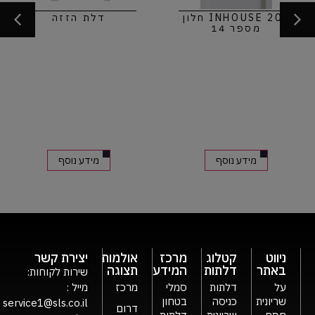
INHOUSE 200 חלון
דלת הזזה
מספר 14
מידע נוסף
מידע נוסף
ניווט
קטלוג
מרכז
אולמות
יצירת קשר
באתר
דלתות
המידע
תצוגה
שירות לקוחות:
על
דלתות
סמלי
מרכז
מייל :
שריונית
כניסה
בטחון
service1@sls.co.il
דרום