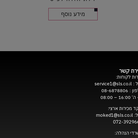
מידע נוסף
ירת קשר
ות לקוחות:
ל :
service1@sls.co.il
ון :
08-6878806
16:0 – 08:00
ד מכירות ארצי:
ל:
moked1@sls.co.il
072-39296
רדי הנהלה: