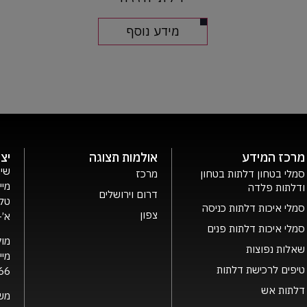
מידע נוסף
מרכז המידע
אולמות תצוגה
יצ
שיר
סמלי בטחון דלתות בטחון
מרכז
מיי
ודלתות פלדה
דרום וירושלים
טלפ
סמלי איכות דלתות כניסה
צפון
א’- ה’ 0
סמלי איכות דלתות פנים
מוק
שאלות נפוצות
מיי
טיפים לרכישת דלתות
66
דלתות אש
מש