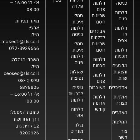
א’- ה’ 16:00 –
כניסה
דלתות
פלדה
פנים
08:00
דלתות
שריונית
סמלי
פנים
מוקד מכירות
חסם
איכות
ארצי:
דלתות
דלתות
אביזרים
קו
כניסה
מייל:
לדלתות
אפס
moked1@sls.co.il
שריונית
סמלי
072-3929666
דלתות
חסם
איכות
חכמות
דלתות
דלתות
משרדי הנהלה:
פנים
מבצעים
חכמות
מייל:
והצעות
שאלות
ceosec@sls.co.il
דלתות
שוות
נפוצות
טלפון:
08-
פנים
6878805
אדריכלים
מעוצבות
טיפים
לרכישת
א’- ה’ 16:00 –
אולמות
דלתות
דלתות
08:00
תצוגה
ארונות
קודש
דלתות
כתובת המפעל:
מאמרים
אש
דרך החרושת
המלצות
מילון
12 קרית גת,
צור
מונחים
8202126
קשר