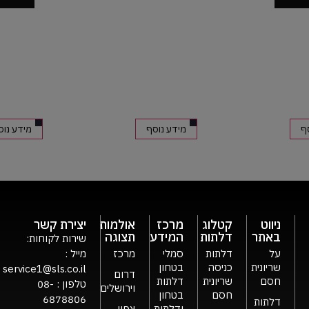
מידע נוסף
מידע נוסף
ניווט
קטלוג
מרכז
אולמות
יצירת קשר
באתר
דלתות
המידע
תצוגה
שירות לקוחות:
על
דלתות
סמלי
מרכז
מייל :
שריונית
כניסה
בטחון
service1@sls.co.il
דרום
חסם
שריונית
דלתות
טלפון :
08-
וירושלים
חסם
בטחון
6878806
דלתות
ודלתות
צפון