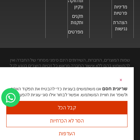
תחזוקה
מדיניות
ונקיון
פרטיות
תקנים
הצהרת
ותקנות
נגישות
מפרטים
שמות המוצרים, החברות, השירותים הינם סימני מסחרי של החברה ואין
להתשמש בהם ללא אישור החברה מראש.כל זכויות היוצרים בנוגע לכל
חלק מאתר זה הינם של שריונית חסם בע"מ. האתר מיועד לצפייה בלבד.
העתקה, הפצה, שיכפול, פרסום, הצגה, שידור, שינוי, ביצוע יצירות
×
נגזרות בתוכן המופיע באתר אסור.
שריונית חסם
אנו משתמשים בעוגיות כדי להבטיח את תפקוד האתר
ולשפר את חוויית המשתמש. אפשר לבחור אילו סוגי עוגיות להפעיל.
האתר מנוהל ע”י גאו מדיה
סוכנות דיגיטל
קבל הכל
הסר לא הכרחיות
העדפות