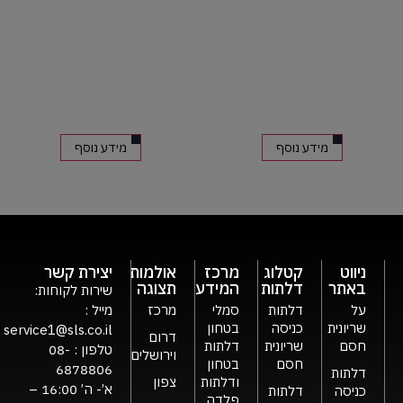
מידע נוסף
מידע נוסף
ניווט
קטלוג
מרכז
אולמות
יצירת קשר
באתר
דלתות
המידע
תצוגה
שירות לקוחות:
על
דלתות
סמלי
מרכז
מייל :
שריונית
כניסה
בטחון
service1@sls.co.il
דרום
חסם
שריונית
דלתות
טלפון :
08-
וירושלים
חסם
בטחון
6878806
דלתות
ודלתות
צפון
א’- ה’ 16:00 –
כניסה
דלתות
פלדה