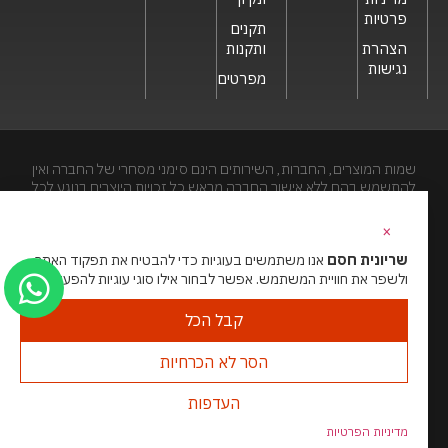
פרטיות
תקנים
הצהרת
ותקנות
נגישות
מפרטים
שמות המוצרים, החברות, השירותים הינם סימני מסחרי של החברה ואין
להתשמש בהם ללא אישור החברה מראש.כל זכויות היוצרים בנוגע לכל
חלק מאתר זה הינם של שריונית חסם בע"מ. האתר מיועד לצפייה בלבד.
העתקה, הפצה, שיכפול, פרסום, הצגה, שידור, שינוי, ביצוע יצירות
×
נגזרות בתוכן המופיע באתר אסור.
שריונית חסם
אנו משתמשים בעוגיות כדי להבטיח את תפקוד האתר
ולשפר את חוויית המשתמש. אפשר לבחור אילו סוגי עוגיות להפעיל.
האתר מנוהל ע”י גאו מדיה
סוכנות דיגיטל
קבל הכל
הסר לא הכרחיות
העדפות
מדיניות הפרטיות