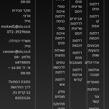
פנים
08:00
דלתות
שריונית
סמלי
פנים
מוקד מכירות
חסם
איכות
ארצי:
דלתות
דלתות
אביזרים
קו
כניסה
מייל:
לדלתות
אפס
moked1@sls.co.il
שריונית
סמלי
072-3929666
דלתות
חסם
איכות
חכמות
דלתות
דלתות
משרדי הנהלה:
פנים
מבצעים
חכמות
מייל:
והצעות
שאלות
ceosec@sls.co.il
דלתות
שוות
נפוצות
טלפון:
08-
פנים
6878805
אדריכלים
מעוצבות
טיפים
לרכישת
א’- ה’ 16:00 –
אולמות
דלתות
דלתות
08:00
תצוגה
ארונות
קודש
דלתות
כתובת המפעל:
מאמרים
אש
דרך החרושת
המלצות
מילון
12 קרית גת,
צור
מונחים
8202126
קשר
תחזוקה
מדיניות
ונקיון