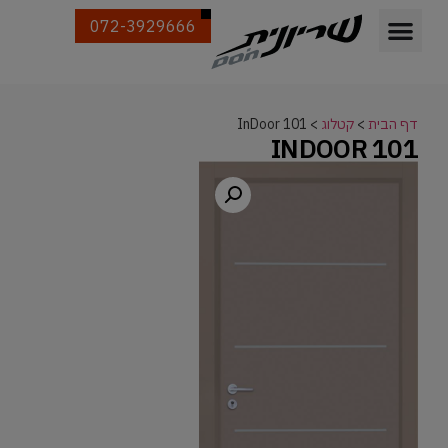
072-3929666
דף הבית
>
קטלוג
>
InDoor 101
INDOOR 101