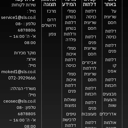
באתר
דלתות
המידע
תצוגה
שירות לקוחות:
על
דלתות
סמלי
מרכז
מייל :
שריונית
כניסה
בטחון
service1@sls.co.il
דרום
חסם
שריונית
דלתות
טלפון :
08-
וירושלים
חסם
בטחון
6878806
דלתות
ודלתות
צפון
א’- ה’ 16:00 –
כניסה
דלתות
פלדה
פנים
08:00
דלתות
שריונית
סמלי
פנים
מוקד מכירות
חסם
איכות
ארצי:
דלתות
דלתות
אביזרים
קו
כניסה
מייל:
לדלתות
אפס
moked1@sls.co.il
שריונית
סמלי
072-3929666
דלתות
חסם
איכות
חכמות
דלתות
דלתות
משרדי הנהלה:
פנים
מבצעים
חכמות
מייל:
והצעות
שאלות
ceosec@sls.co.il
דלתות
שוות
נפוצות
טלפון:
08-
פנים
6878805
אדריכלים
מעוצבות
טיפים
לרכישת
א’- ה’ 16:00 –
אולמות
דלתות
דלתות
08:00