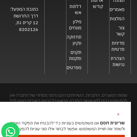
תצוגה
ארונות
קודש
דלתות
כתובת המפעל:
מאמרים
אש
דרך החרושת
המלצות
מילון
12 קרית גת,
צור
מונחים
8202126
קשר
תחזוקה
מדיניות
ונקיון
פרטיות
תקנים
הצהרת
ותקנות
נגישות
מפרטים
שמות המוצרים, החברות, השירותים הינם סימני מסחרי של החברה ואין
להתשמש בהם ללא אישור החברה מראש.כל זכויות היוצרים בנוגע לכל
חלק מאתר זה הינם של שריונית חסם בע"מ. האתר מיועד לצפייה בלבד.
העתקה, הפצה, שיכפול, פרסום, הצגה, שידור, שינוי, ביצוע יצירות
×
נגזרות בתוכן המופיע באתר אסור.
שריונית חסם
אנו משתמשים בעוגיות כדי להבטיח את תפקוד האתר
ולשפר את חוויית המשתמש. אפשר לבחור אילו סוגי עוגיות להפעיל.
האתר מנוהל ע”י גאו מדיה
סוכנות דיגיטל