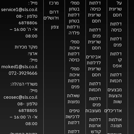
על
דלתות
סמלי
מרכז
מייל :
שריונית
כניסה
בטחון
service1@sls.co.il
דרום
חסם
שריונית
דלתות
טלפון :
08-
וירושלים
חסם
בטחון
6878806
דלתות
ודלתות
צפון
א’- ה’ 16:00 –
כניסה
דלתות
פלדה
פנים
08:00
דלתות
שריונית
סמלי
פנים
מוקד מכירות
חסם
איכות
ארצי:
דלתות
דלתות
אביזרים
קו
כניסה
מייל:
לדלתות
אפס
moked1@sls.co.il
שריונית
סמלי
072-3929666
דלתות
חסם
איכות
חכמות
דלתות
דלתות
משרדי הנהלה:
פנים
מבצעים
חכמות
מייל:
והצעות
שאלות
ceosec@sls.co.il
דלתות
שוות
נפוצות
טלפון:
08-
פנים
6878805
אדריכלים
מעוצבות
טיפים
לרכישת
א’- ה’ 16:00 –
אולמות
דלתות
דלתות
08:00
תצוגה
ארונות
קודש
דלתות