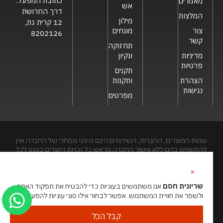
כתובת המפעל:
מאמרים
אש
דרך החרושת
המלצות
מילון
12 קרית גת,
צור
מונחים
8202126
קשר
תחזוקה
מדיניות
ונקיון
פרטיות
תקנים
הצהרת
ותקנות
נגישות
מפרטים
שמות המוצרים, החברות, השירותים הינם סימני מסחרי של החברה ואין
להתשמש בהם ללא אישור החברה מראש.כל זכויות היוצרים בנוגע לכל
חלק מאתר זה הינם של שריונית חסם בע"מ. האתר מיועד לצפייה בלבד.
העתקה, הפצה, שיכפול, פרסום, הצגה, שידור, שינוי, ביצוע יצירות
×
נגזרות בתוכן המופיע באתר אסור.
שריונית חסם
אנו משתמשים בעוגיות כדי להבטיח את תפקוד האתר
ולשפר את חוויית המשתמש. אפשר לבחור אילו סוגי עוגיות להפעיל.
האתר מנוהל ע”י גאו מדיה
סוכנות דיגיטל
קבל הכל