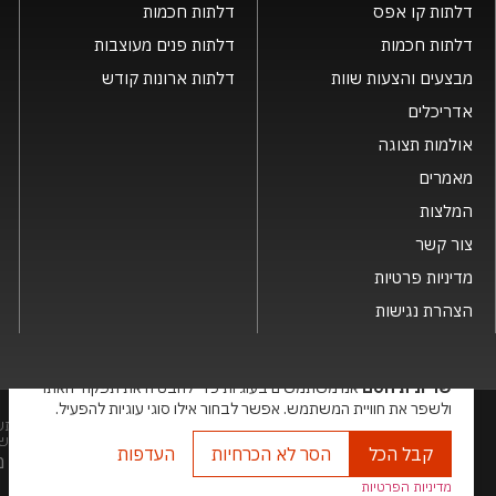
דלתות קו אפס
דלתות חכמות
דלתות חכמות
דלתות פנים מעוצבות
מבצעים והצעות שוות
דלתות ארונות קודש
אדריכלים
אולמות תצוגה
מאמרים
המלצות
צור קשר
מדיניות פרטיות
הצהרת נגישות
×
שריונית חסם
אנו משתמשים בעוגיות כדי להבטיח את תפקוד האתר
ולשפר את חוויית המשתמש. אפשר לבחור אילו סוגי עוגיות להפעיל.
שמות המוצרים, החברות, השירותים הינם סימני מסחרי של החברה ואין להתש
בע"מ. האתר מיועד לצפייה בלבד. העתקה, הפצה, שיכפול, פרסום, הצגה, שידור
קבל הכל
הסר לא הכרחיות
העדפות
האתר מנ
מדיניות הפרטיות