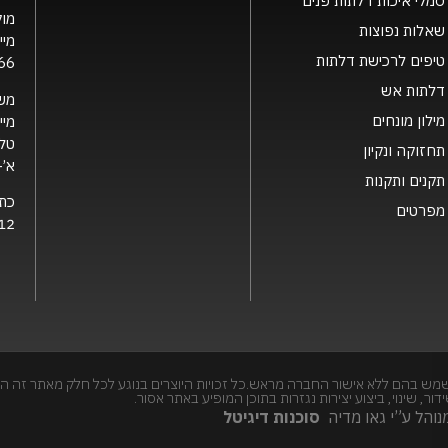
סמלי איכות דלתות פנים
מוק
שאלות נפוצות
מיי
טיפים לרכישת דלתות
66
דלתות אש
מש
מילון מונחים
מיי
טלפ
תחזוקה ונקיון
א’- ה’ 0
תקנים ותקנות
כת
מפרטים
12 קרית גת, 2126
מש בהם ללא אישור החברה מראש.כל זכויות היוצרים בנוגע לכל חלק מאתר זה הי
, שינוי, ביצוע יצירות נגזרות בתוכן המופיע באתר אסור.
והל ע”י גאו מדיה
סוכנות דיגיטל