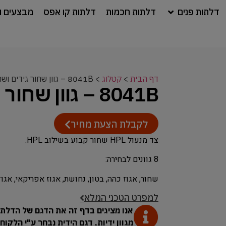
דלתות פנים
דלתות חכמות
דלתות קו אפס
מבצעים ו
דף הבית
>
קטלוג
>
8041B – גוון שחור גידים ושחור
8041B – גוון שחור גידים ושחור
לקבלת הצעת מחיר
צד מנעול HPL שחור קבוע בשילוב HPL.
8 גוונים לבחירה:
שחור, אגוז כהה, בטון, נחושת, אגוז אפריקאי, אגוז 
למפרט הטכני המלא
אנו מציגים בדף זה את הדגם של הדלת.
מגוון ידיות, דגם הידית נבחר ע"י הלקו