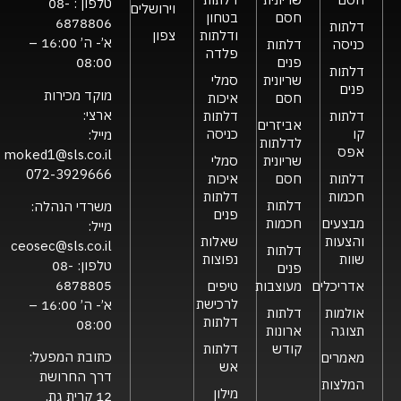
טלפון :
08-
וירושלים
חסם
בטחון
6878806
דלתות
ודלתות
צפון
א’- ה’ 16:00 –
כניסה
דלתות
פלדה
פנים
08:00
דלתות
שריונית
סמלי
פנים
מוקד מכירות
חסם
איכות
ארצי:
דלתות
דלתות
אביזרים
קו
כניסה
מייל:
לדלתות
אפס
moked1@sls.co.il
שריונית
סמלי
072-3929666
דלתות
חסם
איכות
חכמות
דלתות
דלתות
משרדי הנהלה:
פנים
מבצעים
חכמות
מייל:
והצעות
שאלות
ceosec@sls.co.il
דלתות
שוות
נפוצות
טלפון:
08-
פנים
6878805
אדריכלים
מעוצבות
טיפים
לרכישת
א’- ה’ 16:00 –
אולמות
דלתות
דלתות
08:00
תצוגה
ארונות
קודש
דלתות
כתובת המפעל:
מאמרים
אש
דרך החרושת
המלצות
מילון
12 קרית גת,