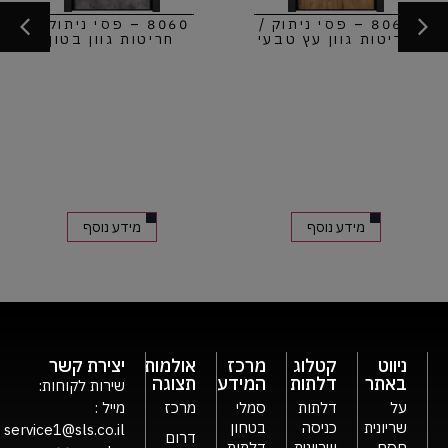
8060 – פסי ניתוק /
8060 – פסי ניתוק /
חריטות גוון עץ טבעי
חריטות גוון בטון
מידע נוסף
מידע נוסף
ניווט
קטלוג
מרכז
אולמות
יצירת קשר
באתר
דלתות
המידע
תצוגה
שירות לקוחות:
על
דלתות
סמלי
מרכז
מייל :
שריונית
כניסה
בטחון
service1@sls.co.il
דרום
חסם
שריונית
דלתות