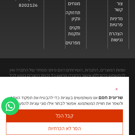
צור
מונחים
8202126
קשר
תחזוקה
מדיניות
ונקיון
פרטיות
תקנים
הצהרת
ותקנות
נגישות
מפרטים
שמות המוצרים, החברות, השירותים הינם סימני מסחרי של החברה ואין
להתשמש בהם ללא אישור החברה מראש.כל זכויות היוצרים בנוגע לכל
חלק מאתר זה הינם של שריונית חסם בע"מ. האתר מיועד לצפייה בלבד.
העתקה, הפצה, שיכפול, פרסום, הצגה, שידור, שינוי, ביצוע יצירות
×
נגזרות בתוכן המופיע באתר אסור.
שריונית חסם
אנו משתמשים בעוגיות כדי להבטיח את תפקוד האתר
ולשפר את חוויית המשתמש. אפשר לבחור אילו סוגי עוגיות להפעיל.
האתר מנוהל ע”י גאו מדיה
סוכנות דיגיטל
קבל הכל
הסר לא הכרחיות