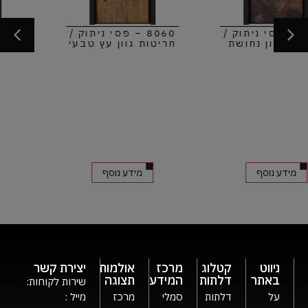
8060 – פסי ניתוק /
8060 – פסי ניתוק /
חריטות גוון עץ טבעי
חריטות גוון בטון
מידע נוסף
מידע נוסף
ניווט
קטלוג
מרכז
אולמות
יצירת קשר
באתר
דלתות
המידע
תצוגה
שירות לקוחות:
על
דלתות
סמלי
מרכז
מייל :