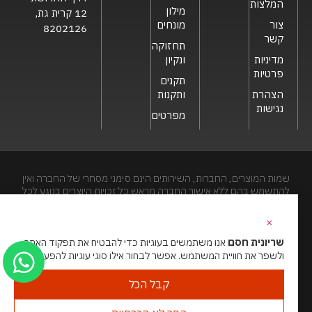
המלצות
מילון
12 קרית גת,
צור
מונחים
8202126
קשר
תחזוקה
מדיניות
ונקיון
פרטיות
תקנים
הצהרת
ותקנות
נגישות
מפרטים
שמות המוצרים, החברות, השירותים הינם סימני מסחרי של החברה ואין
להתשמש בהם ללא אישור החברה מראש.כל זכויות היוצרים בנוגע לכל
חלק מאתר זה הינם של שריונית חסם בע"מ. האתר מיועד לצפייה בלבד.
העתקה, הפצה, שיכפול, פרסום, הצגה, שידור, שינוי, ביצוע יצירות
×
נגזרות בתוכן המופיע באתר אסור.
שריונית חסם
אנו משתמשים בעוגיות כדי להבטיח את תפקוד האתר
ולשפר את חוויית המשתמש. אפשר לבחור אילו סוגי עוגיות להפעיל.
האתר מנוהל ע”י גאו מדיה
סוכנות דיגיטל
קבל הכל