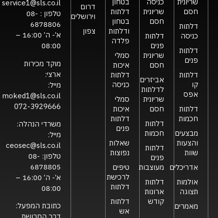
שריונית
כניסה
בטחון
service1@sls.co.il
דרום
חסם
שריונית
דלתות
טלפון :
08-
וירושלים
חסם
בטחון
6878806
דלתות
ודלתות
צפון
א’- ה’ 16:00 –
כניסה
דלתות
פלדה
פנים
08:00
דלתות
שריונית
סמלי
פנים
מוקד מכירות
חסם
איכות
ארצי:
דלתות
דלתות
אביזרים
קו
כניסה
מייל:
לדלתות
אפס
moked1@sls.co.il
שריונית
סמלי
072-3929666
דלתות
חסם
איכות
חכמות
דלתות
דלתות
משרדי הנהלה:
פנים
מבצעים
חכמות
מייל:
והצעות
שאלות
ceosec@sls.co.il
דלתות
שוות
נפוצות
טלפון:
08-
פנים
6878805
אדריכלים
מעוצבות
טיפים
לרכישת
א’- ה’ 16:00 –
אולמות
דלתות
דלתות
08:00
תצוגה
ארונות
קודש
דלתות
כתובת המפעל:
מאמרים
אש
דרך החרושת