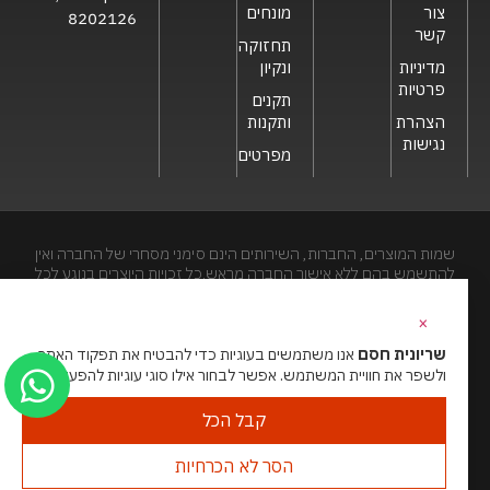
צור
מונחים
8202126
קשר
תחזוקה
מדיניות
ונקיון
פרטיות
תקנים
הצהרת
ותקנות
נגישות
מפרטים
שמות המוצרים, החברות, השירותים הינם סימני מסחרי של החברה ואין
להתשמש בהם ללא אישור החברה מראש.כל זכויות היוצרים בנוגע לכל
חלק מאתר זה הינם של שריונית חסם בע"מ. האתר מיועד לצפייה בלבד.
העתקה, הפצה, שיכפול, פרסום, הצגה, שידור, שינוי, ביצוע יצירות
×
נגזרות בתוכן המופיע באתר אסור.
שריונית חסם
אנו משתמשים בעוגיות כדי להבטיח את תפקוד האתר
ולשפר את חוויית המשתמש. אפשר לבחור אילו סוגי עוגיות להפעיל.
האתר מנוהל ע”י גאו מדיה
סוכנות דיגיטל
קבל הכל
הסר לא הכרחיות