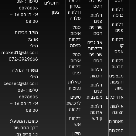
טלפון :
08-
וירושלים
חסם
בטחון
6878806
דלתות
ודלתות
צפון
א’- ה’ 16:00 –
כניסה
דלתות
פלדה
פנים
08:00
דלתות
שריונית
סמלי
פנים
מוקד מכירות
חסם
איכות
ארצי:
דלתות
דלתות
אביזרים
קו
כניסה
מייל:
לדלתות
אפס
moked1@sls.co.il
שריונית
סמלי
072-3929666
דלתות
חסם
איכות
חכמות
דלתות
דלתות
משרדי הנהלה:
פנים
מבצעים
חכמות
מייל:
והצעות
שאלות
ceosec@sls.co.il
דלתות
שוות
נפוצות
טלפון:
08-
פנים
6878805
אדריכלים
מעוצבות
טיפים
לרכישת
א’- ה’ 16:00 –
אולמות
דלתות
דלתות
08:00
תצוגה
ארונות
קודש
דלתות
כתובת המפעל:
מאמרים
אש
דרך החרושת
המלצות
מילון
12 קרית גת,