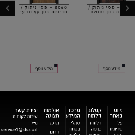
8060 – פסי ניתוק /
8060 – פסי ניתוק /
חריטות גוון עץ טבעי
חריטות גוון בטון
מידע נוסף
מידע נוסף
ניווט
קטלוג
מרכז
אולמות
יצירת קשר
באתר
דלתות
המידע
תצוגה
שירות לקוחות:
על
דלתות
סמלי
מרכז
מייל :
שריונית
כניסה
בטחון
service1@sls.co.il
דרום
חסם
שריונית
דלתות