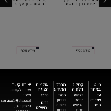
8060 – פסי ניתוק /
8060 – פסי ניתוק /
חריטות גוון עץ טבעי
חריטות גוון בטון
מידע נוסף
מידע נוסף
ניווט
קטלוג
מרכז
אולמות
יצירת קשר
באתר
דלתות
המידע
תצוגה
שירות לקוחות:
על
דלתות
סמלי
מרכז
מייל :
שריונית
כניסה
בטחון
service1@sls.co.il
דרום
חסם
שריונית
דלתות
טלפון :
08-
וירושלים
חסם
בטחון