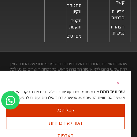
קשר
תחזוקה
מדיניות
ונקיון
פרטיות
תקנים
הצהרת
ותקנות
נגישות
מפרטים
שמות המוצרים, החברות, השירותים הינם סימני מסחרי של החברה ואין
להתשמש בהם ללא אישור החברה מראש.כל זכויות היוצרים בנוגע לכל
חלק מאתר זה הינם של שריונית חסם בע"מ. האתר מיועד לצפייה בלבד.
העתקה, הפצה, שיכפול, פרסום, הצגה, שידור, שינוי, ביצוע יצירות
×
נגזרות בתוכן המופיע באתר אסור.
שריונית חסם
אנו משתמשים בעוגיות כדי להבטיח את תפקוד האתר
ולשפר את חוויית המשתמש. אפשר לבחור אילו סוגי עוגיות להפעיל.
האתר מנוהל ע”י גאו מדיה
סוכנות דיגיטל
קבל הכל
הסר לא הכרחיות
העדפות