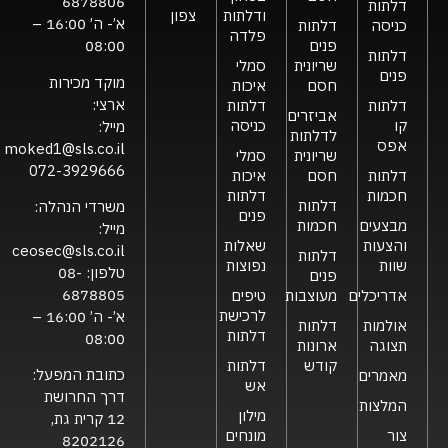
6878806
דלתות
ודלתות
צפון
א’- ה’ 16:00 –
כניסה
דלתות
פלדה
פנים
08:00
דלתות
שריונית
סמלי
פנים
מוקד מכירות
חסם
איכות
ארצי:
דלתות
דלתות
אביזרים
קו
כניסה
מייל:
לדלתות
אפס
moked1@sls.co.il
שריונית
סמלי
072-3929666
דלתות
חסם
איכות
חכמות
דלתות
דלתות
משרדי הנהלה:
פנים
מבצעים
חכמות
מייל:
והצעות
שאלות
ceosec@sls.co.il
דלתות
שוות
נפוצות
טלפון:
08-
פנים
6878805
אדריכלים
מעוצבות
טיפים
לרכישת
א’- ה’ 16:00 –
אולמות
דלתות
דלתות
08:00
תצוגה
ארונות
קודש
דלתות
כתובת המפעל:
מאמרים
אש
דרך החרושת
המלצות
מילון
12 קרית גת,
צור
מונחים
8202126