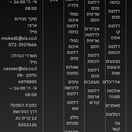
א’- ה’ 16:00 –
כניסה
דלתות
פלדה
פנים
08:00
דלתות
שריונית
סמלי
פנים
מוקד מכירות
חסם
איכות
ארצי:
דלתות
דלתות
אביזרים
קו
כניסה
מייל:
לדלתות
אפס
moked1@sls.co.il
שריונית
סמלי
072-3929666
דלתות
חסם
איכות
חכמות
דלתות
דלתות
משרדי הנהלה:
פנים
מבצעים
חכמות
מייל:
והצעות
שאלות
ceosec@sls.co.il
דלתות
שוות
נפוצות
טלפון:
08-
פנים
6878805
אדריכלים
מעוצבות
טיפים
לרכישת
א’- ה’ 16:00 –
אולמות
דלתות
דלתות
08:00
תצוגה
ארונות
קודש
דלתות
כתובת המפעל:
מאמרים
אש
דרך החרושת
המלצות
מילון
12 קרית גת,
צור
מונחים
8202126
קשר
תחזוקה