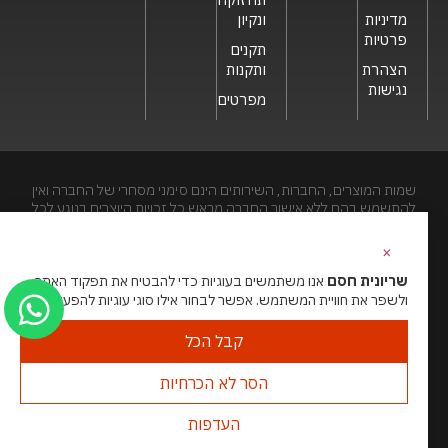
מדיניות
ונקיון
פרטיות
תקנים
הצהרת
ותקנות
נגישות
מפרטים
שמות המוצרים, החברות, השירותים הינם סימני מסחרי של החברה ואין
להתשמש בהם ללא אישור החברה מראש.כל זכויות היוצרים בנוגע לכל
חלק מאתר זה הינם של שריונית חסם בע"מ. האתר מיועד לצפייה בלבד.
העתקה, הפצה, שיכפול, פרסום, הצגה, שידור, שינוי, ביצוע יצירות
×
נגזרות בתוכן המופיע באתר אסור.
שריונית חסם
אנו משתמשים בעוגיות כדי להבטיח את תפקוד האתר
ולשפר את חוויית המשתמש. אפשר לבחור אילו סוגי עוגיות להפעיל.
האתר מנוהל ע”י גאו מדיה
סוכנות דיגיטל
קבל הכל
הסר לא הכרחיות
העדפות