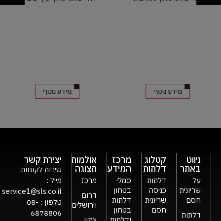
מידע נוסף
מידע נוסף
ניווט
קטלוג
מרכז
אולמות
יצירת קשר
באתר
דלתות
המידע
תצוגה
שירות לקוחות:
על
דלתות
סמלי
מרכז
מייל :
שריונית
כניסה
בטחון
service1@sls.co.il
דרום
חסם
שריונית
דלתות
טלפון :
08-
וירושלים
חסם
בטחון
6878806
דלתות
ודלתות
צפון