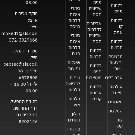
פנים
08:00
דלתות
שריונית
סמלי
פנים
מוקד מכירות
חסם
איכות
ארצי:
דלתות
דלתות
אביזרים
קו
כניסה
מייל:
לדלתות
אפס
moked1@sls.co.il
שריונית
סמלי
072-3929666
דלתות
חסם
איכות
חכמות
דלתות
דלתות
משרדי הנהלה:
פנים
מבצעים
חכמות
מייל:
והצעות
שאלות
ceosec@sls.co.il
דלתות
שוות
נפוצות
טלפון:
08-
פנים
6878805
אדריכלים
מעוצבות
טיפים
לרכישת
א’- ה’ 16:00 –
אולמות
דלתות
דלתות
08:00
תצוגה
ארונות
קודש
דלתות
כתובת המפעל:
מאמרים
אש
דרך החרושת
המלצות
מילון
12 קרית גת,
צור
מונחים
8202126
קשר
תחזוקה
מדיניות
ונקיון