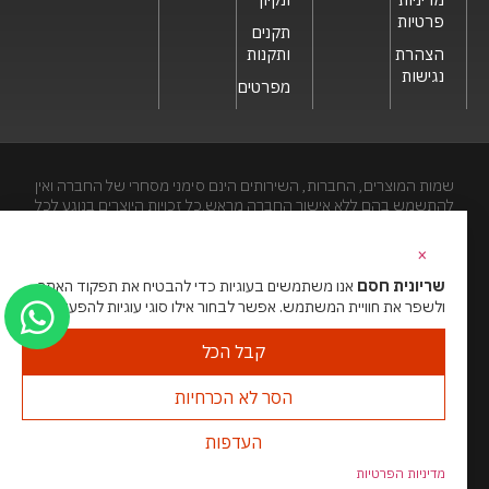
פרטיות
תקנים
הצהרת
ותקנות
נגישות
מפרטים
שמות המוצרים, החברות, השירותים הינם סימני מסחרי של החברה ואין
להתשמש בהם ללא אישור החברה מראש.כל זכויות היוצרים בנוגע לכל
חלק מאתר זה הינם של שריונית חסם בע"מ. האתר מיועד לצפייה בלבד.
העתקה, הפצה, שיכפול, פרסום, הצגה, שידור, שינוי, ביצוע יצירות
×
נגזרות בתוכן המופיע באתר אסור.
שריונית חסם
אנו משתמשים בעוגיות כדי להבטיח את תפקוד האתר
ולשפר את חוויית המשתמש. אפשר לבחור אילו סוגי עוגיות להפעיל.
האתר מנוהל ע”י גאו מדיה
סוכנות דיגיטל
קבל הכל
הסר לא הכרחיות
העדפות
מדיניות הפרטיות