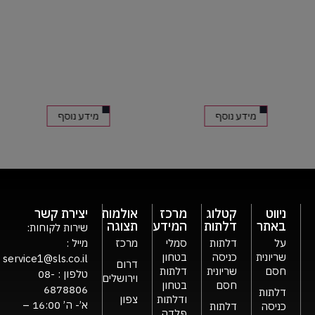
מידע נוסף
מידע נוסף
ניווט
קטלוג
מרכז
אולמות
יצירת קשר
באתר
דלתות
המידע
תצוגה
שירות לקוחות:
על
דלתות
סמלי
מרכז
מייל :
שריונית
כניסה
בטחון
service1@sls.co.il
דרום
חסם
שריונית
דלתות
טלפון :
08-
וירושלים
חסם
בטחון
6878806
דלתות
ודלתות
צפון
א’- ה’ 16:00 –
כניסה
דלתות
פלדה