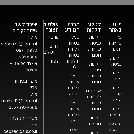
ניווט
קטלוג
מרכז
אולמות
יצירת קשר
באתר
דלתות
המידע
תצוגה
שירות לקוחות:
על
דלתות
סמלי
מרכז
מייל :
שריונית
כניסה
בטחון
service1@sls.co.il
דרום
חסם
שריונית
דלתות
טלפון :
08-
וירושלים
חסם
בטחון
6878806
דלתות
ודלתות
צפון
א’- ה’ 16:00 –
כניסה
דלתות
פלדה
פנים
08:00
דלתות
שריונית
סמלי
פנים
מוקד מכירות
חסם
איכות
ארצי:
דלתות
דלתות
אביזרים
קו
כניסה
מייל:
לדלתות
אפס
moked1@sls.co.il
שריונית
סמלי
072-3929666
דלתות
חסם
איכות
חכמות
דלתות
דלתות
משרדי הנהלה:
פנים
מבצעים
חכמות
מייל:
והצעות
שאלות
ceosec@sls.co.il
דלתות