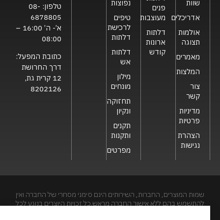
שוות
נפוצות
טלפון:
08-
פנים
6878805
אדריכלים
מעוצבות
טיפים
לרכישת
א’- ה’ 16:00 –
אולמות
דלתות
דלתות
08:00
תצוגה
ארונות
קודש
דלתות
כתובת המפעל:
מאמרים
אש
דרך החרושת
המלצות
מילון
12 קרית גת,
צור
מונחים
8202126
קשר
תחזוקה
מדיניות
ונקיון
פרטיות
תקנים
הצהרת
ותקנות
נגישות
מפרטים
שמות המוצרים, החברות, השירותים הינם סימני מסחרי של החברה ואין
להתשמש בהם ללא אישור החברה מראש.כל זכויות היוצרים בנוגע לכל
חלק מאתר זה הינם של שריונית חסם בע"מ. האתר מיועד לצפייה בלבד.