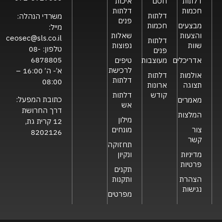
דלתות
חסם
איכות
חכמות
דלתות
דלתות
משרדי הנהלה:
פנים
מבצעים
חכמות
מייל:
והצעות
שאלות
ceosec@sls.co.il
דלתות
שוות
נפוצות
טלפון:
08-
פנים
6878805
אדריכלים
מעוצבות
טיפים
לרכישת
א’- ה’ 16:00 –
אולמות
דלתות
דלתות
08:00
תצוגה
ארונות
קודש
דלתות
כתובת המפעל:
מאמרים
אש
דרך החרושת
המלצות
מילון
12 קרית גת,
צור
מונחים
8202126
קשר
תחזוקה
מדיניות
ונקיון
פרטיות
תקנים
הצהרת
ותקנות
נגישות
מפרטים