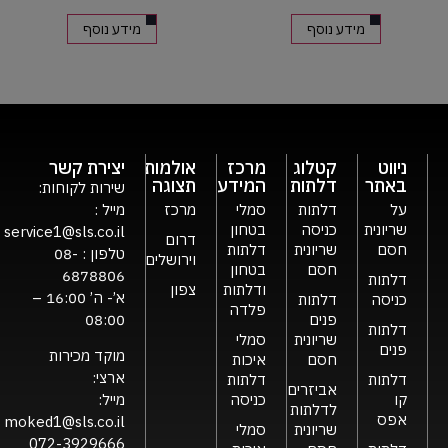
מידע נוסף
מידע נוסף
ניווט
קטלוג
מרכז
אולמות
יצירת קשר
באתר
דלתות
המידע
תצוגה
שירות לקוחות:
על
דלתות
סמלי
מרכז
מייל :
שריונית
כניסה
בטחון
service1@sls.co.il
דרום
חסם
שריונית
דלתות
טלפון :
08-
וירושלים
חסם
בטחון
6878806
דלתות
ודלתות
צפון
א’- ה’ 16:00 –
כניסה
דלתות
פלדה
פנים
08:00
דלתות
שריונית
סמלי
פנים
מוקד מכירות
חסם
איכות
ארצי:
דלתות
דלתות
אביזרים
קו
כניסה
מייל:
לדלתות
אפס
moked1@sls.co.il
שריונית
סמלי
072-3929666