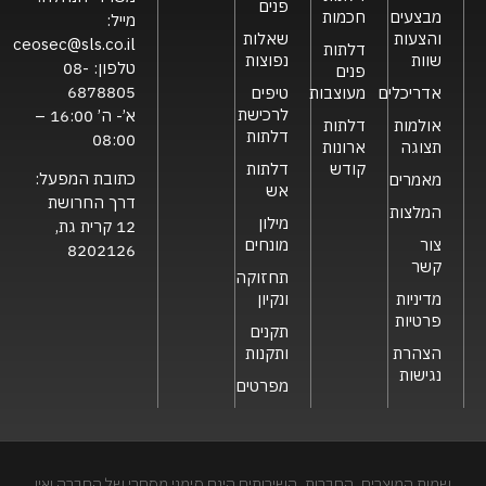
פנים
מבצעים
חכמות
מייל:
והצעות
שאלות
ceosec@sls.co.il
דלתות
שוות
נפוצות
טלפון:
08-
פנים
6878805
אדריכלים
מעוצבות
טיפים
לרכישת
א’- ה’ 16:00 –
אולמות
דלתות
דלתות
08:00
תצוגה
ארונות
קודש
דלתות
כתובת המפעל:
מאמרים
אש
דרך החרושת
המלצות
מילון
12 קרית גת,
צור
מונחים
8202126
קשר
תחזוקה
מדיניות
ונקיון
פרטיות
תקנים
הצהרת
ותקנות
נגישות
מפרטים
שמות המוצרים, החברות, השירותים הינם סימני מסחרי של החברה ואין