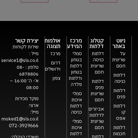
ניווט
קטלוג
מרכז
אולמות
יצירת קשר
באתר
דלתות
המידע
תצוגה
שירות לקוחות:
על
דלתות
סמלי
מרכז
מייל :
שריונית
כניסה
בטחון
service1@sls.co.il
דרום
חסם
שריונית
דלתות
טלפון :
08-
וירושלים
חסם
בטחון
6878806
דלתות
ודלתות
צפון
א’- ה’ 16:00 –
כניסה
דלתות
פלדה
פנים
08:00
דלתות
שריונית
סמלי
פנים
מוקד מכירות
חסם
איכות
ארצי:
דלתות
דלתות
אביזרים
קו
כניסה
מייל:
לדלתות
אפס
moked1@sls.co.il
שריונית
סמלי
072-3929666
דלתות
חסם
איכות
חכמות
דלתות
דלתות
משרדי הנהלה: