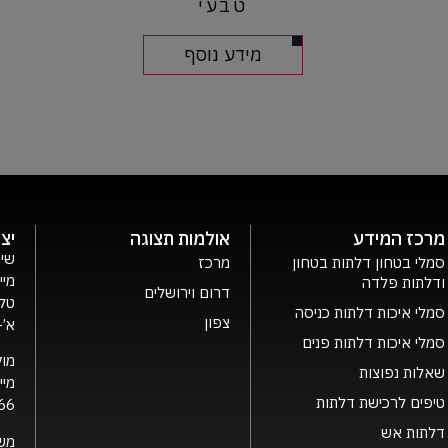
טבעי
מידע נוסף
מרכז המידע
אולמות תצוגה
יצ
שיר
סמלי בטחון דלתות בטחון
מרכז
מיי
ודלתות פלדה
דרום וירושלים
טלפ
סמלי איכות דלתות כניסה
צפון
א’- ה’ 0
סמלי איכות דלתות פנים
מוק
שאלות נפוצות
מיי
טיפים לרכישת דלתות
66
דלתות אש
מש