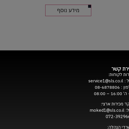
מידע נוסף
ירת קשר
ות לקוחות:
ל :
service1@sls.co.il
ון :
08-6878806
16:0 – 08:00
ד מכירות ארצי:
ל:
moked1@sls.co.il
072-39296
רדי הנהלה: