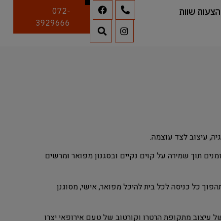
הצעות שוות
072-
3929666
יה, עיצוב לצד עוצמה.
גנון משולב זמנים תוך שמירה על קוים נקיים ובסגנון מפואר ומרשים
 שריונית חסם מסדרת היוקרה ה – Supreme תהפוך כל כניסה לכל בית להיכל מפואר, אישי, מסוגנן
 של עיצוב מתקופת הרטרו וקורטוב של טעם אירופאי יצרו