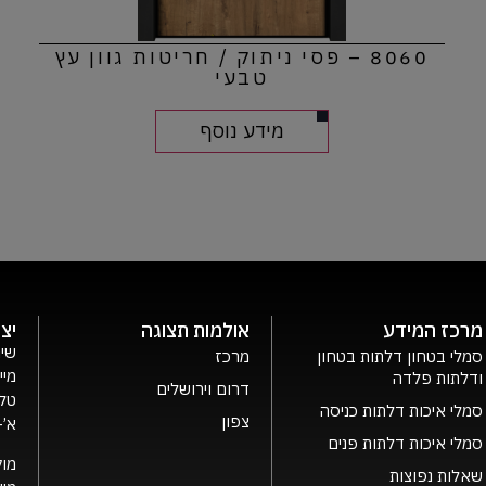
8060 – פסי ניתוק / חריטות גוון עץ
טבעי
מידע נוסף
מרכז המידע
אולמות תצוגה
יצ
שיר
סמלי בטחון דלתות בטחון
מרכז
מיי
ודלתות פלדה
דרום וירושלים
טלפ
סמלי איכות דלתות כניסה
צפון
א’- ה’ 0
סמלי איכות דלתות פנים
מוק
שאלות נפוצות