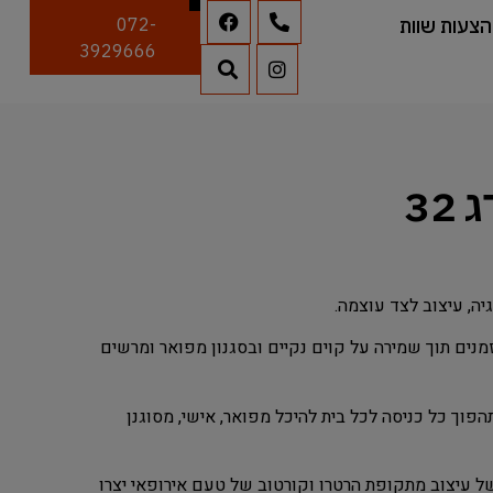
הצעות שוות
072-
3929666
יה, עיצוב לצד עוצמה.
גנון משולב זמנים תוך שמירה על קוים נקיים ובסגנון מפואר ומרשים
 שריונית חסם מסדרת היוקרה ה – Supreme תהפוך כל כניסה לכל בית להיכל מפואר, אישי, מסוגנן
 של עיצוב מתקופת הרטרו וקורטוב של טעם אירופאי יצרו