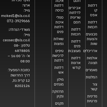
חסם
איכות
ארצי:
דלתות
דלתות
אביזרים
קו
כניסה
מייל:
לדלתות
אפס
moked1@sls.co.il
שריונית
סמלי
072-3929666
דלתות
חסם
איכות
חכמות
דלתות
דלתות
משרדי הנהלה:
פנים
מבצעים
חכמות
מייל:
והצעות
שאלות
ceosec@sls.co.il
דלתות
שוות
נפוצות
טלפון:
08-
פנים
6878805
אדריכלים
מעוצבות
טיפים
לרכישת
א’- ה’ 16:00 –
אולמות
דלתות
דלתות
08:00
תצוגה
ארונות
קודש
דלתות
כתובת המפעל:
מאמרים
אש
דרך החרושת
המלצות
מילון
12 קרית גת,
צור
מונחים
8202126
קשר
תחזוקה
מדיניות
ונקיון
פרטיות
תקנים