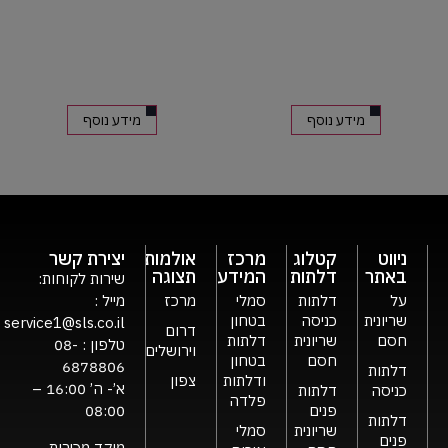
מידע נוסף
מידע נוסף
ניווט
קטלוג
מרכז
אולמות
יצירת קשר
באתר
דלתות
המידע
תצוגה
שירות לקוחות:
על
דלתות
סמלי
מרכז
מייל :
שריונית
כניסה
בטחון
service1@sls.co.il
דרום
חסם
שריונית
דלתות
טלפון :
08-
וירושלים
חסם
בטחון
6878806
דלתות
ודלתות
צפון
א’- ה’ 16:00 –
כניסה
דלתות
פלדה
פנים
08:00
דלתות
שריונית
סמלי
פנים
מוקד מכירות