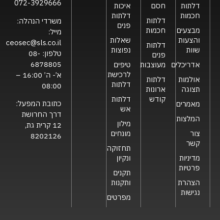
072-3929666
דלתות
חסם
איכות
חכמות
דלתות
דלתות
משרדי הנהלה:
פנים
מבצעים
חכמות
מייל:
והצעות
שאלות
ceosec@sls.co.il
דלתות
שוות
נפוצות
טלפון:
08-
פנים
6878805
אדריכלים
מעוצבות
טיפים
לרכישת
א’- ה’ 16:00 –
אולמות
דלתות
דלתות
08:00
תצוגה
ארונות
קודש
דלתות
כתובת המפעל:
מאמרים
אש
דרך החרושת
המלצות
מילון
12 קרית גת,
צור
מונחים
8202126
קשר
תחזוקה
מדיניות
ונקיון
פרטיות
תקנים
הצהרת
ותקנות
נגישות
מפרטים