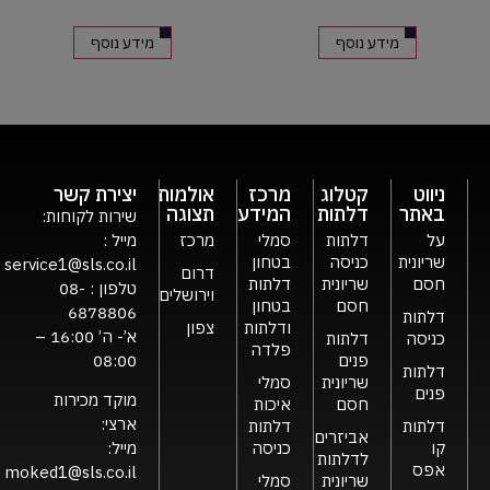
מידע נוסף
מידע נוסף
ניווט
קטלוג
מרכז
אולמות
יצירת קשר
באתר
דלתות
המידע
תצוגה
שירות לקוחות:
על
דלתות
סמלי
מרכז
מייל :
שריונית
כניסה
בטחון
service1@sls.co.il
דרום
חסם
שריונית
דלתות
טלפון :
08-
וירושלים
חסם
בטחון
6878806
דלתות
ודלתות
צפון
א’- ה’ 16:00 –
כניסה
דלתות
פלדה
פנים
08:00
דלתות
שריונית
סמלי
פנים
מוקד מכירות
חסם
איכות
ארצי:
דלתות
דלתות
אביזרים
קו
כניסה
מייל:
לדלתות
אפס
moked1@sls.co.il
שריונית
סמלי