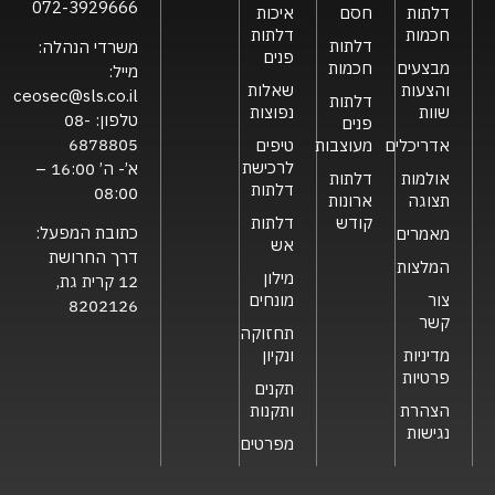
072-3929666
דלתות
חסם
איכות
חכמות
דלתות
דלתות
משרדי הנהלה:
פנים
מבצעים
חכמות
מייל:
והצעות
שאלות
ceosec@sls.co.il
דלתות
שוות
נפוצות
טלפון:
08-
פנים
6878805
אדריכלים
מעוצבות
טיפים
לרכישת
א’- ה’ 16:00 –
אולמות
דלתות
דלתות
08:00
תצוגה
ארונות
קודש
דלתות
כתובת המפעל:
מאמרים
אש
דרך החרושת
המלצות
מילון
12 קרית גת,
צור
מונחים
8202126
קשר
תחזוקה
מדיניות
ונקיון
פרטיות
תקנים
הצהרת
ותקנות
נגישות
מפרטים