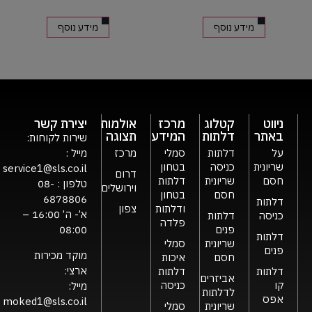
מידע נוסף
מידע נוסף
ניווט
קטלוג
מרכז
אולמות
יצירת קשר
באתר
דלתות
המידע
תצוגה
שירות לקוחות:
על
דלתות
סמלי
מרכז
מייל :
שריונית
כניסה
בטחון
service1@sls.co.il
דרום
חסם
שריונית
דלתות
טלפון :
08-
וירושלים
חסם
בטחון
6878806
דלתות
ודלתות
צפון
א’- ה’ 16:00 –
כניסה
דלתות
פלדה
פנים
08:00
דלתות
שריונית
סמלי
פנים
מוקד מכירות
חסם
איכות
ארצי:
דלתות
דלתות
אביזרים
קו
כניסה
מייל:
לדלתות
אפס
moked1@sls.co.il
שריונית
סמלי