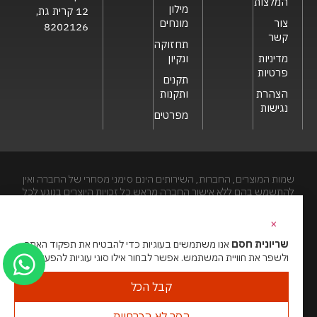
המלצות
מילון
12 קרית גת,
צור
מונחים
8202126
קשר
תחזוקה
מדיניות
ונקיון
פרטיות
תקנים
הצהרת
ותקנות
נגישות
מפרטים
שמות המוצרים, החברות, השירותים הינם סימני מסחרי של החברה ואין
להתשמש בהם ללא אישור החברה מראש.כל זכויות היוצרים בנוגע לכל
חלק מאתר זה הינם של שריונית חסם בע"מ. האתר מיועד לצפייה בלבד.
העתקה, הפצה, שיכפול, פרסום, הצגה, שידור, שינוי, ביצוע יצירות
×
נגזרות בתוכן המופיע באתר אסור.
שריונית חסם
אנו משתמשים בעוגיות כדי להבטיח את תפקוד האתר
ולשפר את חוויית המשתמש. אפשר לבחור אילו סוגי עוגיות להפעיל.
האתר מנוהל ע”י גאו מדיה
סוכנות דיגיטל
קבל הכל
הסר לא הכרחיות