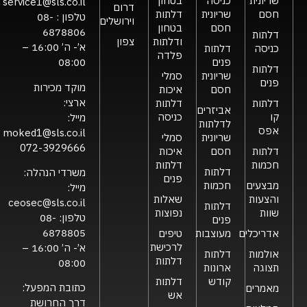
שריונית
כניסה
בטחון
service1@sls.co.il
דרום
חסם
שריונית
דלתות
טלפון :
08-
וירושלים
חסם
בטחון
6878806
דלתות
ודלתות
צפון
א’- ה’ 16:00 –
כניסה
דלתות
פלדה
פנים
08:00
דלתות
שריונית
סמלי
פנים
מוקד מכירות
חסם
איכות
ארצי:
דלתות
דלתות
אביזרים
קו
כניסה
מייל:
לדלתות
אפס
moked1@sls.co.il
שריונית
סמלי
072-3929666
דלתות
חסם
איכות
חכמות
דלתות
דלתות
משרדי הנהלה:
פנים
מבצעים
חכמות
מייל:
והצעות
שאלות
ceosec@sls.co.il
דלתות
שוות
נפוצות
טלפון:
08-
פנים
6878805
אדריכלים
מעוצבות
טיפים
לרכישת
א’- ה’ 16:00 –
אולמות
דלתות
דלתות
08:00
תצוגה
ארונות
קודש
דלתות
כתובת המפעל:
מאמרים
אש
דרך החרושת