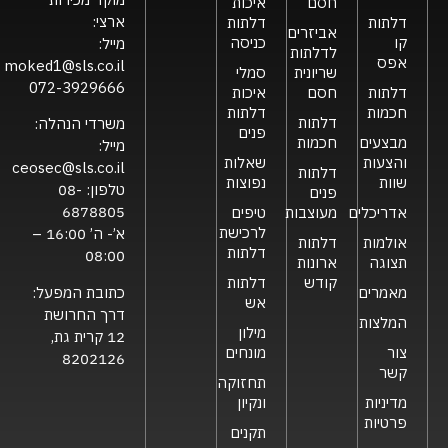
חסם
איכות
ארצי:
דלתות
דלתות
אביזרים
קו
כניסה
מייל:
לדלתות
אפס
moked1@sls.co.il
שריונית
סמלי
072-3929666
דלתות
חסם
איכות
חכמות
דלתות
דלתות
משרדי הנהלה:
פנים
מבצעים
חכמות
מייל:
והצעות
שאלות
ceosec@sls.co.il
דלתות
שוות
נפוצות
טלפון:
08-
פנים
6878805
אדריכלים
מעוצבות
טיפים
לרכישת
א’- ה’ 16:00 –
אולמות
דלתות
דלתות
08:00
תצוגה
ארונות
קודש
דלתות
כתובת המפעל:
מאמרים
אש
דרך החרושת
המלצות
מילון
12 קרית גת,
צור
מונחים
8202126
קשר
תחזוקה
מדיניות
ונקיון
פרטיות
תקנים