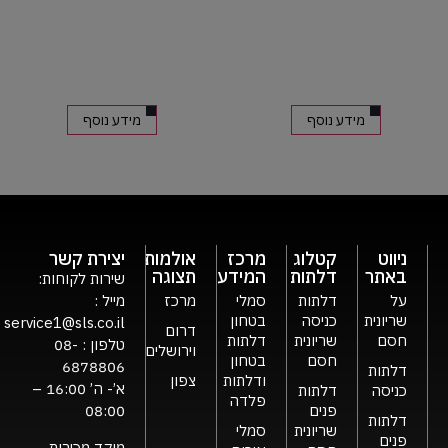
מידע נוסף
מידע נוסף
ניווט
קטלוג
מרכז
אולמות
יצירת קשר
באתר
דלתות
המידע
תצוגה
שירות לקוחות:
על
דלתות
סמלי
מרכז
מייל :
שריונית
כניסה
בטחון
service1@sls.co.il
דרום
חסם
שריונית
דלתות
טלפון :
08-
וירושלים
חסם
בטחון
6878806
דלתות
ודלתות
צפון
א’- ה’ 16:00 –
כניסה
דלתות
פלדה
פנים
08:00
דלתות
שריונית
סמלי
פנים
מוקד מכירות