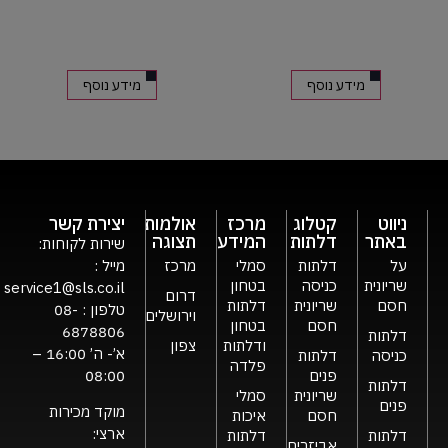
מידע נוסף
מידע נוסף
ניווט
קטלוג
מרכז
אולמות
יצירת קשר
באתר
דלתות
המידע
תצוגה
שירות לקוחות:
על
דלתות
סמלי
מרכז
מייל :
שריונית
כניסה
בטחון
service1@sls.co.il
דרום
חסם
שריונית
דלתות
טלפון :
08-
וירושלים
חסם
בטחון
6878806
דלתות
ודלתות
צפון
א’- ה’ 16:00 –
כניסה
דלתות
פלדה
פנים
08:00
דלתות
שריונית
סמלי
פנים
מוקד מכירות
חסם
איכות
ארצי:
דלתות
דלתות
אביזרים