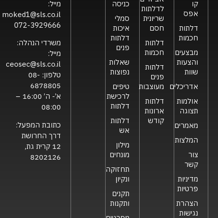
קו
כניסה
מייל:
לדלתות
אפס
moked1@sls.co.il
שריונית
סמלי
072-3929666
דלתות
חסם
איכות
חכמות
דלתות
דלתות
משרדי הנהלה:
פנים
מבצעים
חכמות
מייל:
והצעות
שאלות
ceosec@sls.co.il
דלתות
שוות
נפוצות
טלפון:
08-
פנים
6878805
אדריכלים
מעוצבות
טיפים
לרכישת
א’- ה’ 16:00 –
אולמות
דלתות
דלתות
08:00
תצוגה
ארונות
קודש
דלתות
כתובת המפעל:
מאמרים
אש
דרך החרושת
המלצות
מילון
12 קרית גת,
צור
מונחים
8202126
קשר
תחזוקה
מדיניות
ונקיון
פרטיות
תקנים
הצהרת
ותקנות
נגישות
מפרטים