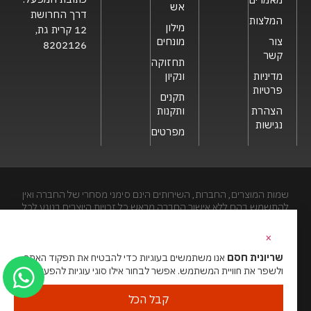
אש
דרך החרושת
המלצות
מילון
12 קרית גת,
צור
מונחים
8202126
קשר
תחזוקה
מדיניות
ונקיון
פרטיות
תקנים
הצהרת
ותקנות
נגישות
מפרטים
שמות המוצרים, החברות, השירותים הינם סימני מסחרי של החברה ואין
להתשמש בהם ללא אישור החברה מראש.כל זכויות היוצרים בנוגע לכל
חלק מאתר זה הינם של שריונית חסם בע"מ. האתר מיועד לצפייה בלבד.
העתקה, הפצה, שיכפול, פרסום, הצגה, שידור, שינוי, ביצוע יצירות
×
נגזרות בתוכן המופיע באתר אסור.
שריונית חסם
אנו משתמשים בעוגיות כדי להבטיח את תפקוד האתר
ולשפר את חוויית המשתמש. אפשר לבחור אילו סוגי עוגיות להפעיל.
האתר מנוהל ע”י גאו מדיה
סוכנות דיגיטל
קבל הכל