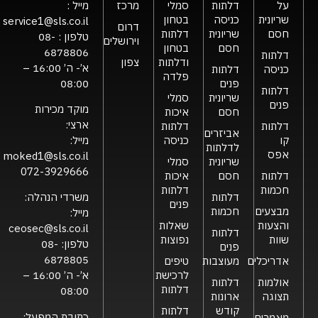
על
דלתות
סמלי
מרכז
מייל :
שריונית
כניסה
בטחון
service1@sls.co.il
דרום
חסם
שריונית
דלתות
טלפון :
08-
וירושלים
חסם
בטחון
6878806
דלתות
ודלתות
צפון
א’- ה’ 16:00 –
כניסה
דלתות
פלדה
פנים
08:00
דלתות
שריונית
סמלי
פנים
מוקד מכירות
חסם
איכות
ארצי:
דלתות
דלתות
אביזרים
קו
כניסה
מייל:
לדלתות
אפס
moked1@sls.co.il
שריונית
סמלי
072-3929666
דלתות
חסם
איכות
חכמות
דלתות
דלתות
משרדי הנהלה:
פנים
מבצעים
חכמות
מייל:
והצעות
שאלות
ceosec@sls.co.il
דלתות
שוות
נפוצות
טלפון:
08-
פנים
6878805
אדריכלים
מעוצבות
טיפים
לרכישת
א’- ה’ 16:00 –
אולמות
דלתות
דלתות
08:00
תצוגה
ארונות
קודש
דלתות
כתובת המפעל:
מאמרים