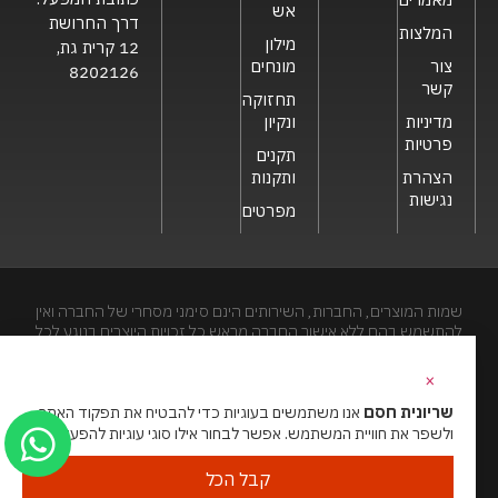
אש
דרך החרושת
המלצות
מילון
12 קרית גת,
צור
מונחים
8202126
קשר
תחזוקה
מדיניות
ונקיון
פרטיות
תקנים
הצהרת
ותקנות
נגישות
מפרטים
שמות המוצרים, החברות, השירותים הינם סימני מסחרי של החברה ואין
להתשמש בהם ללא אישור החברה מראש.כל זכויות היוצרים בנוגע לכל
חלק מאתר זה הינם של שריונית חסם בע"מ. האתר מיועד לצפייה בלבד.
העתקה, הפצה, שיכפול, פרסום, הצגה, שידור, שינוי, ביצוע יצירות
×
נגזרות בתוכן המופיע באתר אסור.
שריונית חסם
אנו משתמשים בעוגיות כדי להבטיח את תפקוד האתר
ולשפר את חוויית המשתמש. אפשר לבחור אילו סוגי עוגיות להפעיל.
האתר מנוהל ע”י גאו מדיה
סוכנות דיגיטל
קבל הכל