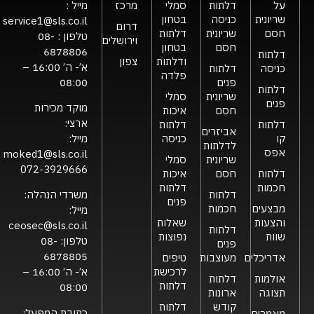
על
דלתות
סמלי
מרכז
מייל :
שריונית
כניסה
בטחון
service1@sls.co.il
דרום
חסם
שריונית
דלתות
טלפון :
08-
וירושלים
חסם
בטחון
6878806
דלתות
ודלתות
צפון
א’- ה’ 16:00 –
כניסה
דלתות
פלדה
פנים
08:00
דלתות
שריונית
סמלי
פנים
מוקד מכירות
חסם
איכות
ארצי:
דלתות
דלתות
אביזרים
קו
כניסה
מייל:
לדלתות
אפס
moked1@sls.co.il
שריונית
סמלי
072-3929666
דלתות
חסם
איכות
חכמות
דלתות
דלתות
משרדי הנהלה:
פנים
מבצעים
חכמות
מייל:
והצעות
שאלות
ceosec@sls.co.il
דלתות
שוות
נפוצות
טלפון:
08-
פנים
6878805
אדריכלים
מעוצבות
טיפים
לרכישת
א’- ה’ 16:00 –
אולמות
דלתות
דלתות
08:00
תצוגה
ארונות
קודש
דלתות
כתובת המפעל:
מאמרים