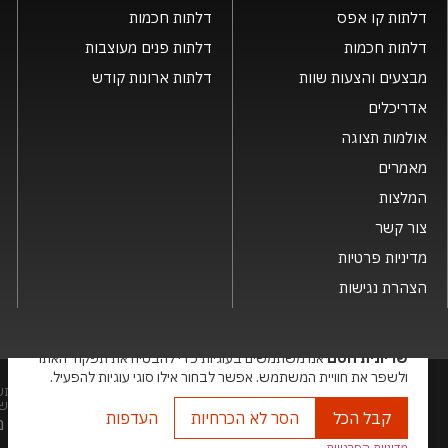
דלתות קו אפס
דלתות חכמות
דלתות חכמות
דלתות פנים מעוצבות
מבצעים והצעות שוות
דלתות ארונות קודש
אדריכלים
אולמות תצוגה
מאמרים
המלצות
צור קשר
מדיניות פרטיות
הצהרת נגישות
×
שריונית חסם
אנו משתמשים בעוגיות כדי להבטיח את תפקוד האתר
ולשפר את חוויית המשתמש. אפשר לבחור אילו סוגי עוגיות להפעיל.
שמות המוצרים, החברות, השירותים הינם סימני מסחרי של החברה ואין להתש
בע"מ. האתר מיועד לצפייה בלבד. העתקה, הפצה, שיכפול, פרסום, הצגה, שידור
קבל הכל
הסר לא הכרחיות
העדפות
האתר מנ
מדיניות הפרטיות