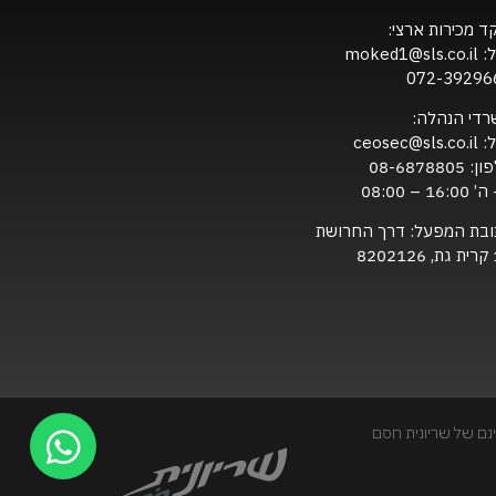
ד מכירות ארצי:
ל:
moked1@sls.co.il
072-39296
רדי הנהלה:
ל:
ceosec@sls.co.il
ון:
08-6878805
16:0 – 08:00
ובת המפעל: דרך החרושת
820
נם של שריונית חסם