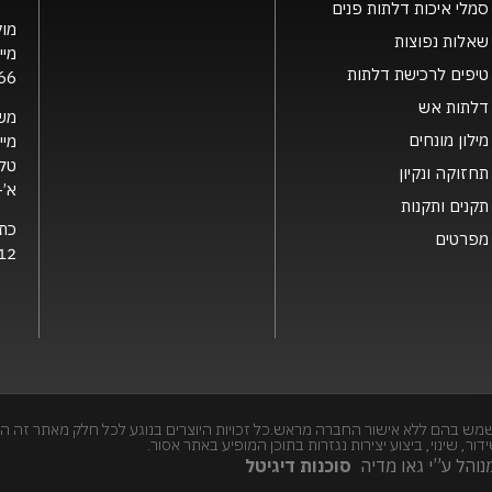
סמלי איכות דלתות פנים
מוק
שאלות נפוצות
מיי
טיפים לרכישת דלתות
66
דלתות אש
מש
מילון מונחים
מיי
טלפ
תחזוקה ונקיון
א’- ה’ 0
תקנים ותקנות
כת
מפרטים
12 קרית גת, 2126
מש בהם ללא אישור החברה מראש.כל זכויות היוצרים בנוגע לכל חלק מאתר זה הי
, שינוי, ביצוע יצירות נגזרות בתוכן המופיע באתר אסור.
והל ע”י גאו מדיה
סוכנות דיגיטל